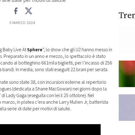
 alle date per motivi di salute
Tre
5 MARZO 2024
ng Baby Live At
Sphere
”, lo show che gli U2 hanno messo in
. Preparato in un anno e mezzo, lo spettacolo è stato
cando al botteghino 661mila biglietti, per l’incasso di 256
lla band). In media, sono stati eseguiti 22 brani per serata.
te sono state 38, con incursioni esterne al repertorio
Pogues (dedicata a Shane MacGowan) nei giorni dopo la
di Lady Gaga (eseguita con lei il 25 ottobre). Nel
o marzo, in platea c’era anche Larry Mullen Jr, batterista
lla serie di date per motivi di salute.