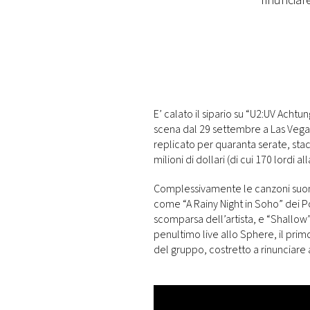
rinunciare
PLAYLIST
NEWS
FOTO
E’ calato il sipario su “U2:UV Achtu
scena dal 29 settembre a Las Vegas
CONCORSI
replicato per quaranta serate, stac
milioni di dollari (di cui 170 lordi a
EVENTI
Complessivamente le canzoni suona
come “A Rainy Night in Soho” dei 
scomparsa dell’artista, e “Shallow” 
VIDEO
penultimo live allo Sphere, il prim
del gruppo, costretto a rinunciare a
TV
PRINCIPATO