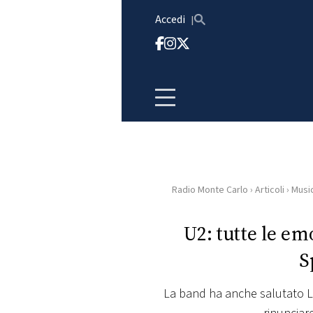
Vai al contenuto
Accedi
Radio Monte Carlo
›
Articoli
›
Musi
HOME
U2: tutte le em
RADIO
S
WEB
RADIO
La band ha anche salutato La