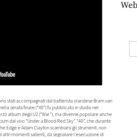
Web
no stati accompagnati dal batterista olandese Bram van
lla serata finale (“40”) fu pubblicato in studio nel
 terzo album degli U2 (“War”), ma divenne popolare anche
album dal vivo “Under a Blood Red Sky”. “40”, che durante
The Edge e Adam Clayton scambiarsi gli strumenti, non
li altri momenti salienti, da segnalare l’esecuzione di