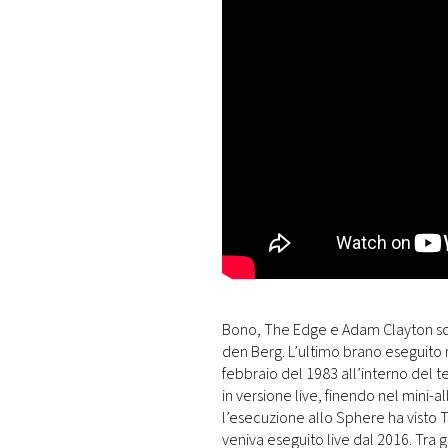
DI
MONACO
RMC
CONSIGLIA
Bono, The Edge e Adam Clayton so
den Berg. L’ultimo brano eseguito ne
febbraio del 1983 all’interno del
in versione live, finendo nel mini-
l’esecuzione allo Sphere ha visto 
veniva eseguito live dal 2016. Tra g