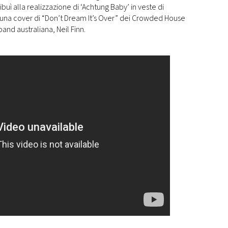
buì alla realizzazione di ‘Achtung Baby’ in veste di
 una cover di “Don’t Dream It’s Over” dei Crowded House
band australiana, Neil Finn.