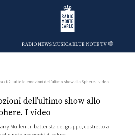
Radio Monte Carlo
RADIO
NEWS
MUSICA
BLUE NOTE
TV
ca
›
U2: tutte le emozioni dell’ultimo show allo Sphere. I video
ozioni dell’ultimo show allo
phere. I video
rry Mullen Jr, batterista del gruppo, costretto a