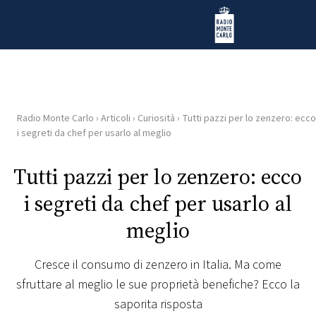
Vai al contenuto
Radio Monte Carlo
Radio Monte Carlo
›
Articoli
›
Curiosità
›
Tutti pazzi per lo zenzero: ecco
HOME
i segreti da chef per usarlo al meglio
RADIO
Tutti pazzi per lo zenzero: ecco
i segreti da chef per usarlo al
WEB
RADIO
meglio
PLAYLIST
Cresce il consumo di zenzero in Italia. Ma come
sfruttare al meglio le sue proprietà benefiche? Ecco la
NEWS
saporita risposta