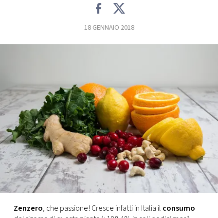
FOTO
18 GENNAIO 2018
CONCORSI
EVENTI
VIDEO
TV
PRINCIPATO
DI
MONACO
Zenzero
, che passione! Cresce infatti in Italia il
consumo
RMC