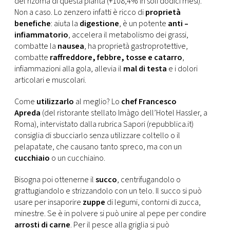
del rizoma di questa pianta (+108,4% in soli dodici mesi).
CONSIGLIA
Non a caso. Lo zenzero infatti è ricco di
proprietà
benefiche
: aiuta la
digestione
, è un potente
anti –
infiammatorio
, accelera il metabolismo dei grassi,
combatte la
nausea
, ha proprietà gastroprotettive,
combatte
raffreddore, febbre, tosse e catarro
,
infiammazioni alla gola, allevia il
mal di testa
e i dolori
articolari e muscolari.
Come
utilizzarlo
al meglio? Lo
chef Francesco
Apreda
(del ristorante stellato Imàgo dell’Hotel Hassler, a
Roma), intervistato dalla rubrica Sapori (repubblica.it)
consiglia di sbucciarlo senza utilizzare coltello o il
pelapatate, che causano tanto spreco, ma con un
cucchiaio
o un cucchiaino.
Bisogna poi ottenerne il
succo
, centrifugandolo o
grattugiandolo e strizzandolo con un telo. Il succo si può
usare per insaporire
zuppe
di legumi, contorni di zucca,
minestre. Se è in polvere si può unire al pepe per condire
arrosti di carne
. Per il pesce alla griglia si può