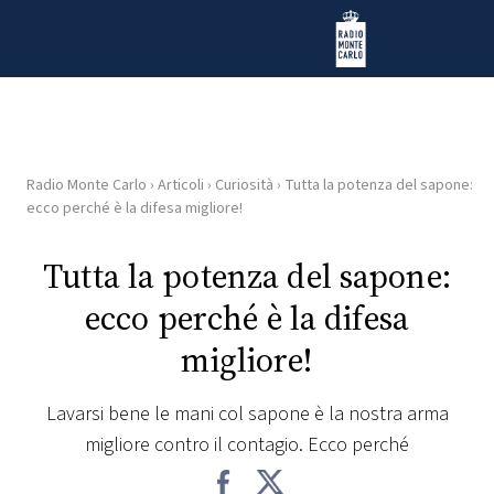
Vai al contenuto
Radio Monte Carlo
Radio Monte Carlo
›
Articoli
›
Curiosità
›
Tutta la potenza del sapone:
HOME
ecco perché è la difesa migliore!
RADIO
Tutta la potenza del sapone:
ecco perché è la difesa
WEB
RADIO
migliore!
PLAYLIST
Lavarsi bene le mani col sapone è la nostra arma
migliore contro il contagio. Ecco perché
NEWS