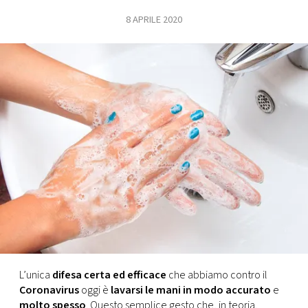
8 APRILE 2020
FOTO
CONCORSI
EVENTI
VIDEO
TV
PRINCIPATO
DI
MONACO
L’unica
difesa certa ed efficace
che abbiamo contro il
Coronavirus
oggi è
lavarsi le mani in modo accurato
e
RMC
molto spesso
. Questo semplice gesto che, in teoria,