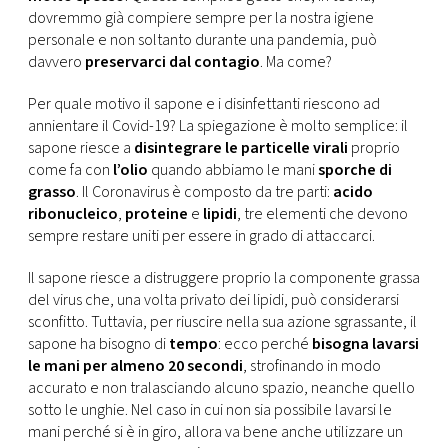
CONSIGLIA
dovremmo già compiere sempre per la nostra igiene
personale e non soltanto durante una pandemia, può
davvero
preservarci dal contagio
. Ma come?
Per quale motivo il sapone e i disinfettanti riescono ad
annientare il Covid-19? La spiegazione è molto semplice: il
sapone riesce a
disintegrare le particelle virali
proprio
come fa con
l’olio
quando abbiamo le mani
sporche di
grasso
. Il Coronavirus è composto da tre parti:
acido
ribonucleico
,
proteine
e
lipidi
, tre elementi che devono
sempre restare uniti per essere in grado di attaccarci.
Il sapone riesce a distruggere proprio la componente grassa
del virus che, una volta privato dei lipidi, può considerarsi
sconfitto. Tuttavia, per riuscire nella sua azione sgrassante, il
sapone ha bisogno di
tempo
: ecco perché
bisogna lavarsi
le mani per almeno 20 secondi
, strofinando in modo
accurato e non tralasciando alcuno spazio, neanche quello
sotto le unghie. Nel caso in cui non sia possibile lavarsi le
mani perché si è in giro, allora va bene anche utilizzare un