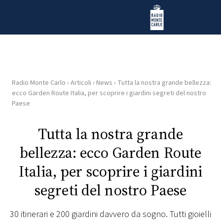
Vai al contenuto
Radio Monte Carlo
Radio Monte Carlo
›
Articoli
›
News
›
Tutta la nostra grande bellezza:
HOME
ecco Garden Route Italia, per scoprire i giardini segreti del nostro
Paese
RADIO
Tutta la nostra grande
WEB
bellezza: ecco Garden Route
RADIO
Italia, per scoprire i giardini
PLAYLIST
segreti del nostro Paese
NEWS
30 itinerari e 200 giardini davvero da sogno. Tutti gioielli