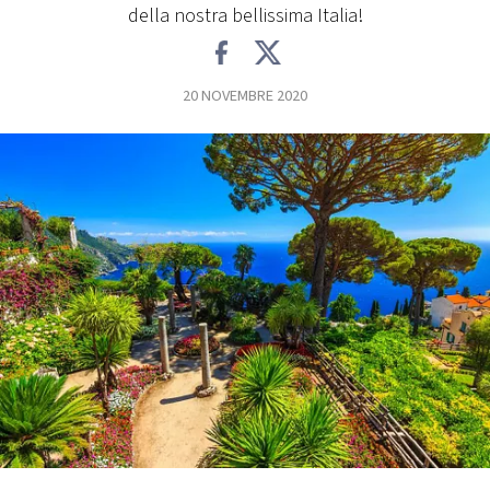
della nostra bellissima Italia!
FOTO
20 NOVEMBRE 2020
CONCORSI
EVENTI
VIDEO
TV
PRINCIPATO
DI
MONACO
RMC