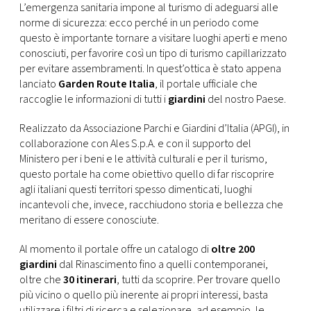
CONSIGLIA
L’emergenza sanitaria impone al turismo di adeguarsi alle
norme di sicurezza: ecco perché in un periodo come
questo è importante tornare a visitare luoghi aperti e meno
conosciuti, per favorire così un tipo di turismo capillarizzato
per evitare assembramenti. In quest’ottica è stato appena
lanciato
Garden Route Italia
, il portale ufficiale che
raccoglie le informazioni di tutti i
giardini
del nostro Paese.
Realizzato da Associazione Parchi e Giardini d’Italia (APGI), in
collaborazione con Ales S.p.A. e con il supporto del
Ministero per i beni e le attività culturali e per il turismo,
questo portale ha come obiettivo quello di far riscoprire
agli italiani questi territori spesso dimenticati, luoghi
incantevoli che, invece, racchiudono storia e bellezza che
meritano di essere conosciute.
Al momento il portale offre un catalogo di
oltre 200
giardini
dal Rinascimento fino a quelli contemporanei,
oltre che
30 itinerari
, tutti da scoprire. Per trovare quello
più vicino o quello più inerente ai propri interessi, basta
utilizzare i filtri di ricerca e selezionare, ad esempio, le