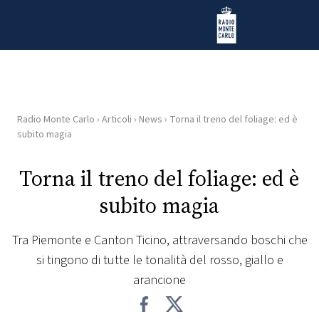
Vai al contenuto
Radio Monte Carlo
Radio Monte Carlo
›
Articoli
›
News
›
Torna il treno del foliage: ed è
HOME
subito magia
RADIO
Torna il treno del foliage: ed è
subito magia
WEB
RADIO
Tra Piemonte e Canton Ticino, attraversando boschi che
si tingono di tutte le tonalità del rosso, giallo e
PLAYLIST
arancione
NEWS