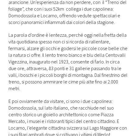
CONSIGLIA
arancione. Un’esperienza da non perdere, con il “Treno del
foliage”, che con i suoi 52km collega i due capolinea:
Domodossola e Locarno, offrendo vedute spettacolari e
scorci panoramici infiammati dai colori della stagione.
La parola d’ordine è lentezza, perché oggi nella fretta della
vita quotidiana spesso non ci si ricorda di rallentare,
fermarsi, alzare gli occhi e godersi le piccole cose belle che
la natura ci offre. Il lento treno bianco e blu della Centovalli
Vigezzina, inaugurato nel 1923, consente di farlo. In circa
due ore, attraversa, 83 ponti e 31 gallerie passando tra le
valli, i boschi e i piccoli borghi di montagna. Dal finestrino del
treno, si possono ammirare le cime più alte fino ai 2.000
metri.
E poi ovviamente da visitare, ci sono i due capolinea:
Domodossola, sul lato italiano, che racchiude nel suo
centro storico un gioiello architettonico come Piazza
Mercato, i musei e i ristoranti tipici del centro cittadino. E
Locarno, l’elegante cittadina svizzera sul Lago Maggiore con
i suoi filari ambrati dove si coltivano i vitigni di Merlot.