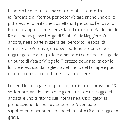
E’ possibile effettuare una sola fermata intermedia
(all’andata o al ritorno), per poter visitare anche una delle
pittoresche località che costellano il percorso ferroviario.
Potreste approfittarne per visitare il maestoso Santuario di
Re o il meraviglioso borgo di Santa Maria Maggiore. O
ancora, nella parte svizzera del percorso, le località
di Intragna e Verdasio, da dove, partono tre funivie per
raggiungere le alte quote e ammirare i colori del foliage da
un punto di vista privilegiato (il prezzo della risalita con le
funivie è escluso dal biglietto del Treno del Foliage e può
essere acquistato direttamente alla partenza).
Le vendite del biglietto speciale, partiranno il prossimo 13
settembre, valido uno o due giorni, include un viaggio di
andata e uno di ritorno sull’intera linea. Obbligatori la
prenotazione del posto a sedere e l’eventuale
supplemento panoramico. I bambini sotto i 6 anni viaggiano
gratis.