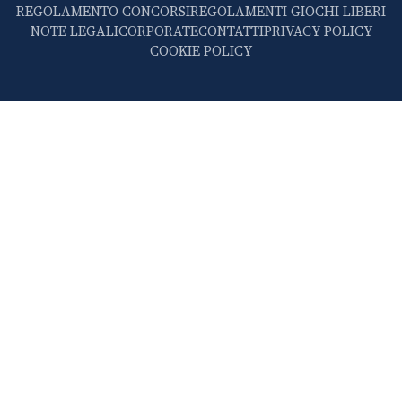
REGOLAMENTO CONCORSI
REGOLAMENTI GIOCHI LIBERI
NOTE LEGALI
CORPORATE
CONTATTI
PRIVACY POLICY
COOKIE POLICY