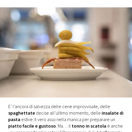
FOTO
CONCORSI
EVENTI
VIDEO
TV
PRINCIPATO
DI
E’ l’ancora di salvezza delle cene improvvisate, delle
MONACO
spaghettate
decise all’ultimo momento, delle
insalate di
pasta
estive. Il vero asso nella manica per preparare un
piatto facile e gustoso
. Ma… il
tonno in scatola
è anche
RMC