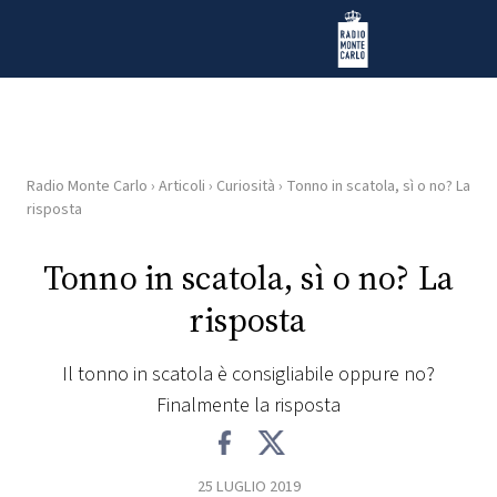
Vai al contenuto
Radio Monte Carlo
Radio Monte Carlo
›
Articoli
›
Curiosità
›
Tonno in scatola, sì o no? La
HOME
risposta
RADIO
Tonno in scatola, sì o no? La
risposta
WEB
RADIO
Il tonno in scatola è consigliabile oppure no?
Finalmente la risposta
PLAYLIST
NEWS
25 LUGLIO 2019