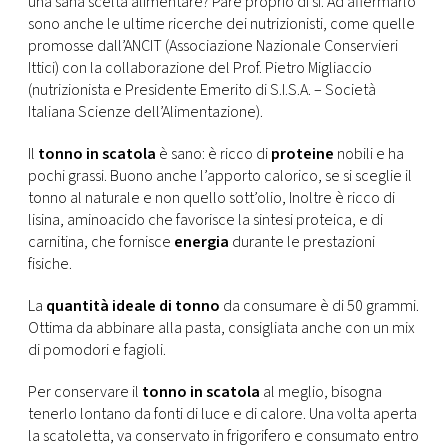
una sana scelta alimentare? Pare proprio di sì. Ad affermarlo
CONSIGLIA
sono anche le ultime ricerche dei nutrizionisti, come quelle
promosse dall’ANCIT (Associazione Nazionale Conservieri
Ittici) con la collaborazione del Prof. Pietro Migliaccio
(nutrizionista e Presidente Emerito di S.I.S.A. – Società
Italiana Scienze dell’Alimentazione).
Il
tonno in scatola
è sano: è ricco di
proteine
nobili e ha
pochi grassi. Buono anche l’apporto calorico, se si sceglie il
tonno al naturale e non quello sott’olio, Inoltre è ricco di
lisina, aminoacido che favorisce la sintesi proteica, e di
carnitina, che fornisce
energia
durante le prestazioni
fisiche.
La
quantità ideale di tonno
da consumare è di 50 grammi.
Ottima da abbinare alla pasta, consigliata anche con un mix
di pomodori e fagioli.
Per conservare il
tonno in scatola
al meglio, bisogna
tenerlo lontano da fonti di luce e di calore. Una volta aperta
la scatoletta, va conservato in frigorifero e consumato entro