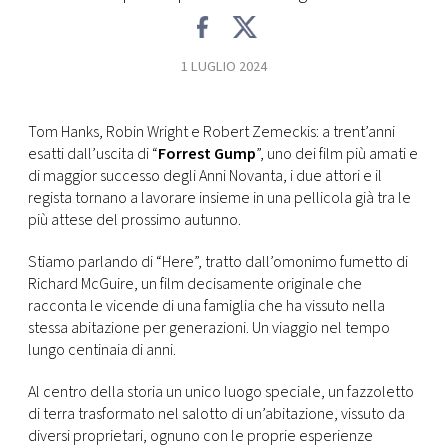
FOTO
1 LUGLIO 2024
CONCORSI
Tom Hanks, Robin Wright e Robert Zemeckis: a trent’anni
esatti dall’uscita di “
Forrest Gump
”, uno dei film più amati e
EVENTI
di maggior successo degli Anni Novanta, i due attori e il
regista tornano a lavorare insieme in una pellicola già tra le
VIDEO
più attese del prossimo autunno.
Stiamo parlando di “Here”, tratto dall’omonimo fumetto di
TV
Richard McGuire, un film decisamente originale che
racconta le vicende di una famiglia che ha vissuto nella
stessa abitazione per generazioni. Un viaggio nel tempo
PRINCIPATO
lungo centinaia di anni.
DI
MONACO
Al centro della storia un unico luogo speciale, un fazzoletto
di terra trasformato nel salotto di un’abitazione, vissuto da
RMC
diversi proprietari, ognuno con le proprie esperienze