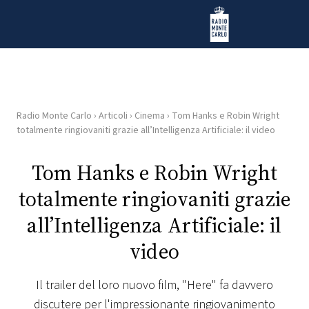
Vai al contenuto
Radio Monte Carlo
Radio Monte Carlo
›
Articoli
›
Cinema
›
Tom Hanks e Robin Wright
HOME
totalmente ringiovaniti grazie all’Intelligenza Artificiale: il video
RADIO
Tom Hanks e Robin Wright
totalmente ringiovaniti grazie
WEB
RADIO
all’Intelligenza Artificiale: il
video
PLAYLIST
Il trailer del loro nuovo film, "Here" fa davvero
NEWS
discutere per l'impressionante ringiovanimento