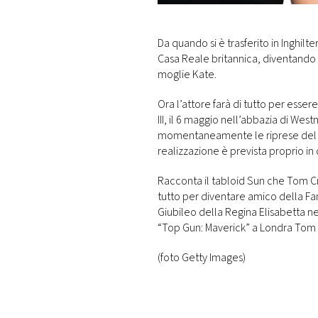
DI
MONACO
Da quando si è trasferito in Inghilt
Casa Reale britannica, diventando 
RMC
moglie Kate.
CONSIGLIA
Ora l’attore farà di tutto per esse
III, il 6 maggio nell’abbazia di We
momentaneamente le riprese del nu
realizzazione è prevista proprio in
Racconta il tabloid Sun che Tom Crui
tutto per diventare amico della Fam
Giubileo della Regina Elisabetta ne
“Top Gun: Maverick” a Londra Tom g
(foto Getty Images)