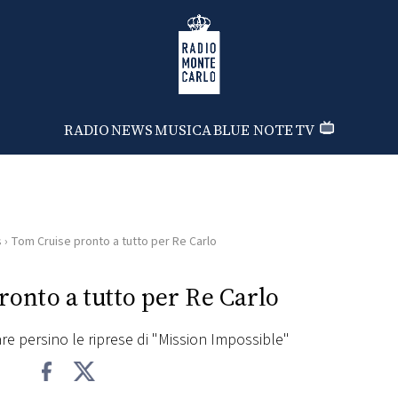
Radio Monte Carlo
RADIO
NEWS
MUSICA
BLUE NOTE
TV
s
›
Tom Cruise pronto a tutto per Re Carlo
onto a tutto per Re Carlo
re persino le riprese di "Mission Impossible"