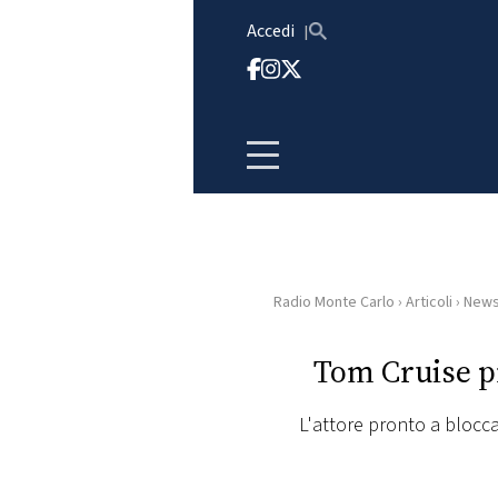
Vai al contenuto
Accedi
Radio Monte Carlo
›
Articoli
›
New
HOME
Tom Cruise pr
RADIO
L'attore pronto a blocca
WEB
RADIO