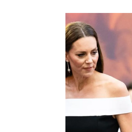
PLAYLIST
NEWS
FOTO
CONCORSI
EVENTI
VIDEO
TV
PRINCIPATO