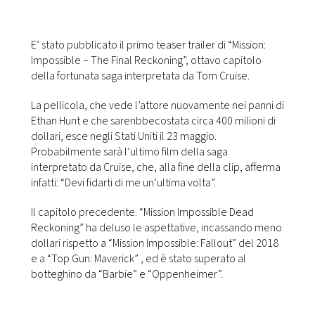
FOTO
E’ stato pubblicato il primo teaser trailer di “Mission:
Impossible – The Final Reckoning”, ottavo capitolo
CONCORSI
della fortunata saga interpretata da Tom Cruise.
La pellicola, che vede l’attore nuovamente nei panni di
EVENTI
Ethan Hunt e che sarenbbecostata circa 400 milioni di
dollari, esce negli Stati Uniti il 23 maggio.
VIDEO
Probabilmente sarà l’ultimo film della saga
interpretato da Cruise, che, alla fine della clip, afferma
infatti: “Devi fidarti di me un’ultima volta”.
TV
Il capitolo precedente. “Mission Impossible Dead
Reckoning” ha deluso le aspettative, incassando meno
PRINCIPATO
dollari rispetto a “Mission Impossible: Fallout” del 2018
DI
e a “Top Gun: Maverick” , ed è stato superato al
MONACO
botteghino da “Barbie” e “Oppenheimer”.
RMC