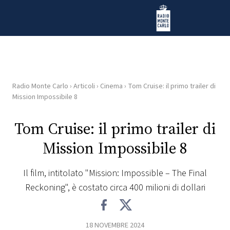
Vai al contenuto
Radio Monte Carlo
Radio Monte Carlo
›
Articoli
›
Cinema
›
Tom Cruise: il primo trailer di
HOME
Mission Impossibile 8
RADIO
Tom Cruise: il primo trailer di
Mission Impossibile 8
WEB
RADIO
Il film, intitolato "Mission: Impossible – The Final
Reckoning", è costato circa 400 milioni di dollari
PLAYLIST
NEWS
18 NOVEMBRE 2024