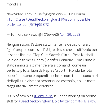
CONSIGLIA
mondiale.
New Video. Tom Cruise flying his own P-51 in Florida.
#TomCruise
#DeadReckoningPart1
#MissionImpossible
pic.twitter.com/5THjRi6BP2
— Tom Cruise News (@TCNews62)
April 30, 2023
Nei giorni scorsi l’attore statunitense ha deciso di farsi un
“giro” proprio con il suo P-51, lo stesso che ha utilizzato per
la scena finale di “Top Gun: Maverick” in cui Pete Mitchell
vola via insieme a Penny (Jennifer Connelly). Tom Cruise è
stato immortalato mentre era ai comandi, come un
perfetto pilota, fuori da Naples Airport in Florida. Le foto
pubblicate sono eloquenti, anche se non si conoscono altri
dettagli sulla distanza percorsa, ad esempio, o sulla meta
raggiunta dall’amata celebrità.
LOTS of new pics.
#TomCruise
in Florida working on promo
stuff for
#DeadReckoningPart1
.
pic.twitter.com/NsHVla7bvJ