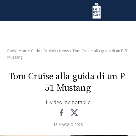
Vai al contenuto
Radio Monte Carlo
Radio Monte Carlo
›
Articoli
›
News
›
Tom Cruise alla guida di un P-51
HOME
Mustang
RADIO
Tom Cruise alla guida di un P-
51 Mustang
WEB
RADIO
Il video memorabile
PLAYLIST
13 MAGGIO 2023
NEWS