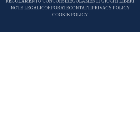
REGOLAMENTO CONCORSI
REGOLAMENTI GIOCHI LIBERI
NOTE LEGALI
CORPORATE
CONTATTI
PRIVACY POLICY
COOKIE POLICY