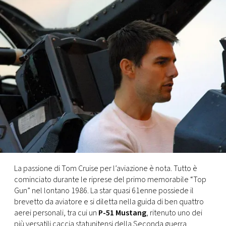
FOTO
CONCORSI
EVENTI
VIDEO
TV
PRINCIPATO
La passione di Tom Cruise per l’aviazione è nota. Tutto è
DI
cominciato durante le riprese del primo memorabile “Top
MONACO
Gun” nel lontano 1986. La star quasi 61enne possiede il
brevetto da aviatore e si diletta nella guida di ben quattro
aerei personali, tra cui un
P-51 Mustang
, ritenuto uno dei
RMC
più versatili caccia statunitensi della Seconda guerra