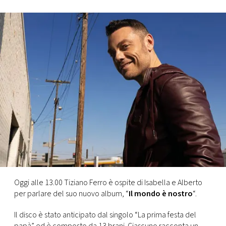
FOTO
CONCORSI
EVENTI
VIDEO
TV
PRINCIPATO
DI
Oggi alle 13.00 Tiziano Ferro è ospite di Isabella e Alberto
MONACO
per parlare del suo nuovo album, “
Il mondo è nostro
“.
Il disco è stato anticipato dal singolo “La prima festa del
RMC