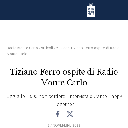
Vai al contenuto
Radio Monte Carlo
Radio Monte Carlo
›
Articoli
›
Musica
›
Tiziano Ferro ospite di Radio
HOME
Monte Carlo
RADIO
Tiziano Ferro ospite di Radio
Monte Carlo
WEB
RADIO
Oggi alle 13.00 non perdere l'intervista durante Happy
Together
PLAYLIST
NEWS
17 NOVEMBRE 2022