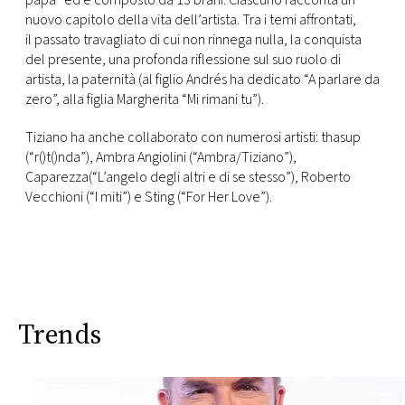
papà” ed è composto da 13 brani. Ciascuno racconta un
CONSIGLIA
nuovo capitolo della vita dell’artista. Tra i temi affrontati,
il passato travagliato di cui non rinnega nulla, la conquista
del presente, una profonda riflessione sul suo ruolo di
artista, la paternità (al figlio Andrés ha dedicato “A parlare da
zero”, alla figlia Margherita “Mi rimani tu”).
Tiziano ha anche collaborato con numerosi artisti: thasup
(“r()t()nda”), Ambra Angiolini (“Ambra/Tiziano”),
Caparezza(“L’angelo degli altri e di se stesso”), Roberto
Vecchioni (“I miti”) e Sting (“For Her Love”).
Trends