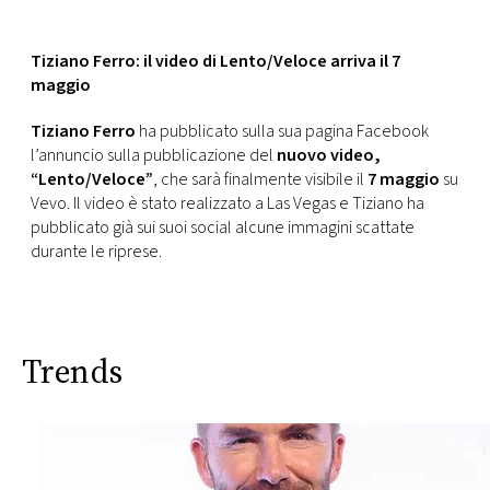
FOTO
Tiziano Ferro: il video di Lento/Veloce arriva il 7
maggio
CONCORSI
Tiziano Ferro
ha pubblicato sulla sua pagina Facebook
l’annuncio sulla pubblicazione del
nuovo video,
EVENTI
“Lento/Veloce”
, che sarà finalmente visibile il
7 maggio
su
Vevo. Il video è stato realizzato a Las Vegas e Tiziano ha
pubblicato già sui suoi social alcune immagini scattate
VIDEO
durante le riprese.
TV
Trends
PRINCIPATO
DI
MONACO
RMC