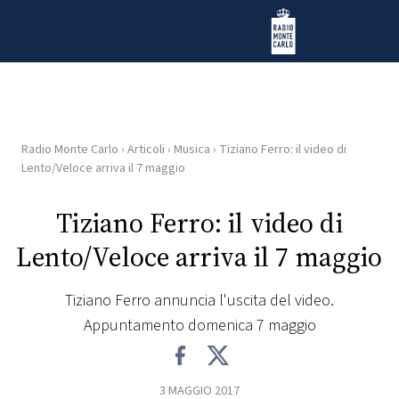
Vai al contenuto
Radio Monte Carlo
Radio Monte Carlo
›
Articoli
›
Musica
›
Tiziano Ferro: il video di
HOME
Lento/Veloce arriva il 7 maggio
RADIO
Tiziano Ferro: il video di
Lento/Veloce arriva il 7 maggio
WEB
RADIO
Tiziano Ferro annuncia l'uscita del video.
Appuntamento domenica 7 maggio
PLAYLIST
NEWS
3 MAGGIO 2017