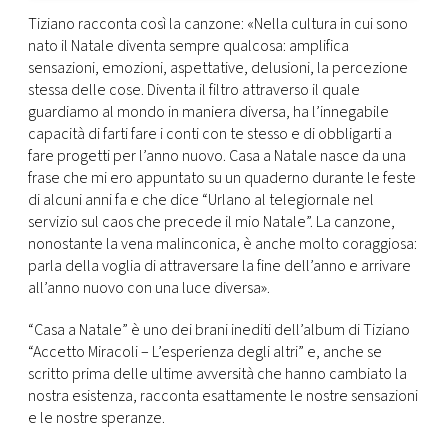
Tiziano racconta così la canzone: «Nella cultura in cui sono
nato il Natale diventa sempre qualcosa: amplifica
sensazioni, emozioni, aspettative, delusioni, la percezione
stessa delle cose. Diventa il filtro attraverso il quale
guardiamo al mondo in maniera diversa, ha l’innegabile
capacità di farti fare i conti con te stesso e di obbligarti a
fare progetti per l’anno nuovo. Casa a Natale nasce da una
frase che mi ero appuntato su un quaderno durante le feste
di alcuni anni fa e che dice “Urlano al telegiornale nel
servizio sul caos che precede il mio Natale”. La canzone,
nonostante la vena malinconica, è anche molto coraggiosa:
parla della voglia di attraversare la fine dell’anno e arrivare
all’anno nuovo con una luce diversa».
“Casa a Natale” è uno dei brani inediti dell’album di Tiziano
“Accetto Miracoli – L’esperienza degli altri” e, anche se
scritto prima delle ultime avversità che hanno cambiato la
nostra esistenza, racconta esattamente le nostre sensazioni
e le nostre speranze.