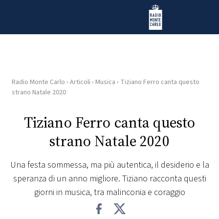
Vai al contenuto
Radio Monte Carlo
Radio Monte Carlo
›
Articoli
›
Musica
›
Tiziano Ferro canta questo
HOME
strano Natale 2020
RADIO
Tiziano Ferro canta questo
strano Natale 2020
WEB
RADIO
Una festa sommessa, ma più autentica, il desiderio e la
speranza di un anno migliore. Tiziano racconta questi
PLAYLIST
giorni in musica, tra malinconia e coraggio
NEWS