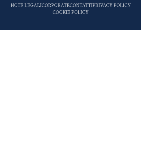
NOTE LEGALI
CORPORATE
CONTATTI
PRIVACY POLICY
COOKIE POLICY