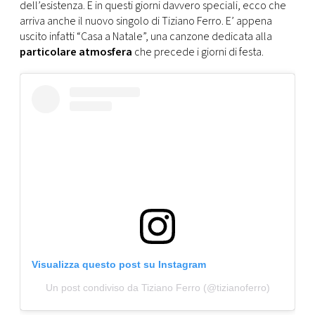
CONSIGLIA
dell’esistenza. E in questi giorni davvero speciali, ecco che
arriva anche il nuovo singolo di Tiziano Ferro. E’ appena
uscito infatti “Casa a Natale”, una canzone dedicata alla
particolare atmosfera
che precede i giorni di festa.
Visualizza questo post su Instagram
Un post condiviso da Tiziano Ferro (@tizianoferro)