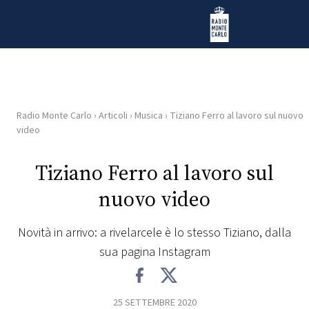
Vai al contenuto
Radio Monte Carlo
Radio Monte Carlo
›
Articoli
›
Musica
›
Tiziano Ferro al lavoro sul nuovo
HOME
video
RADIO
Tiziano Ferro al lavoro sul
nuovo video
WEB
RADIO
Novità in arrivo: a rivelarcele è lo stesso Tiziano, dalla
sua pagina Instagram
PLAYLIST
NEWS
25 SETTEMBRE 2020