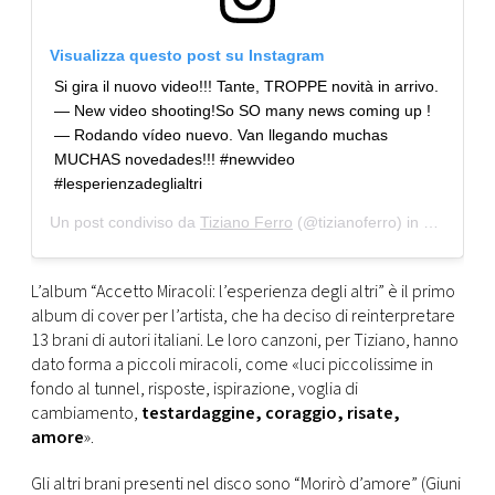
Visualizza questo post su Instagram
Si gira il nuovo video!!! Tante, TROPPE novità in arrivo.
— New video shooting!So SO many news coming up !
— Rodando vídeo nuevo. Van llegando muchas
MUCHAS novedades!!! #newvideo
#lesperienzadeglialtri
Un post condiviso da
Tiziano Ferro
(@tizianoferro) in data:
25 S
L’album “Accetto Miracoli: l’esperienza degli altri” è il primo
album di cover per l’artista, che ha deciso di reinterpretare
13 brani di autori italiani. Le loro canzoni, per Tiziano, hanno
dato forma a piccoli miracoli, come «luci piccolissime in
fondo al tunnel, risposte, ispirazione, voglia di
cambiamento,
testardaggine, coraggio, risate,
amore
».
Gli altri brani presenti nel disco sono “Morirò d’amore” (Giuni