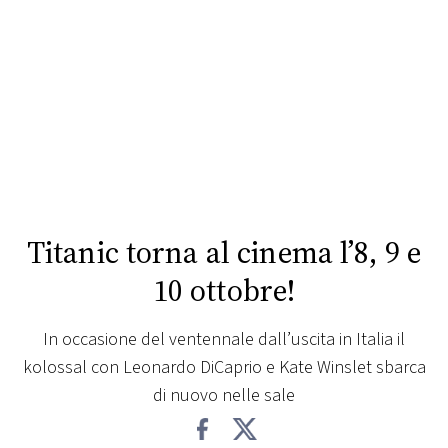
FOTO
CONCORSI
EVENTI
VIDEO
Titanic torna al cinema l’8, 9 e
TV
10 ottobre!
PRINCIPATO
In occasione del ventennale dall’uscita in Italia il
DI
kolossal con Leonardo DiCaprio e Kate Winslet sbarca
MONACO
di nuovo nelle sale
RMC