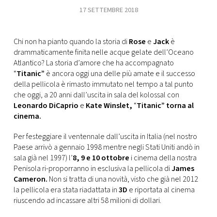
CONSIGLIA
17 SETTEMBRE 2018
Chi non ha pianto quando la storia di
Rose
e
Jack
è
drammaticamente finita nelle acque gelate dell’Oceano
Atlantico? La storia d’amore che ha accompagnato
“
Titanic”
è ancora oggi una delle più amate e il successo
della pellicola è rimasto immutato nel tempo a tal punto
che oggi, a 20 anni dall’uscita in sala del kolossal
con
Leonardo
DiCaprio
e
Kate Winslet,
“
Titanic” torna al
cinema.
Per festeggiare il ventennale dall’uscita in Italia (nel nostro
Paese arrivò a gennaio 1998 mentre negli Stati Uniti andò in
sala già nel 1997) l’
8, 9 e 10 ottobre
i cinema della nostra
Penisola ri-proporranno in esclusiva la pellicola di
James
Cameron.
Non si tratta di una novità, visto che già nel 2012
la pellicola era stata riadattata in
3D
e riportata al cinema
riuscendo ad incassare altri 58 milioni di dollari.