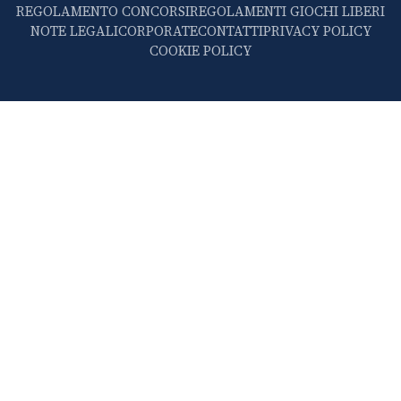
REGOLAMENTO CONCORSI
REGOLAMENTI GIOCHI LIBERI
NOTE LEGALI
CORPORATE
CONTATTI
PRIVACY POLICY
COOKIE POLICY