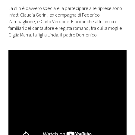
CONSIGLIA
La clip è davvero speciale: a partecipare alle riprese sono
infatti Claudia Gerini, ex compagna di Federico
Zampaglione, e Carlo Verdone. E poi anche altri amici e
familiari del cantautore e regista romano, tra cui la moglie
Giglia Marra, la figlia Linda, il padre Domenico.