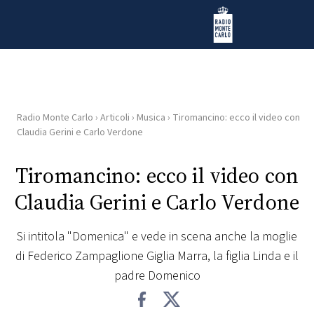
Vai al contenuto
Radio Monte Carlo
Radio Monte Carlo
›
Articoli
›
Musica
›
Tiromancino: ecco il video con
HOME
Claudia Gerini e Carlo Verdone
RADIO
Tiromancino: ecco il video con
Claudia Gerini e Carlo Verdone
WEB
RADIO
Si intitola "Domenica" e vede in scena anche la moglie
di Federico Zampaglione Giglia Marra, la figlia Linda e il
PLAYLIST
padre Domenico
NEWS