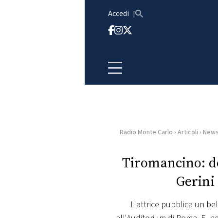
Vai al contenuto
Accedi
Radio Monte Carlo
›
Articoli
›
New
HOME
Tiromancino: d
RADIO
Gerini
WEB
RADIO
L'attrice pubblica un be