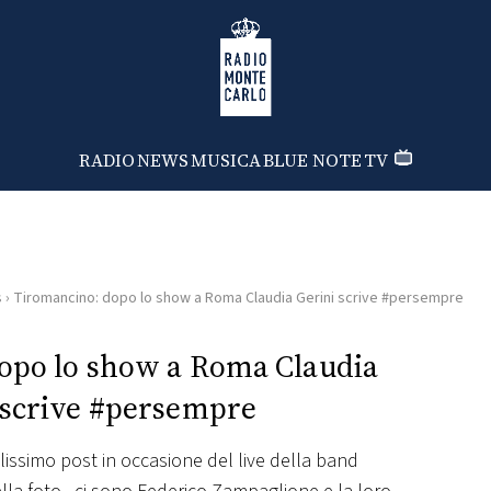
Radio Monte Carlo
RADIO
NEWS
MUSICA
BLUE NOTE
TV
s
›
Tiromancino: dopo lo show a Roma Claudia Gerini scrive #persempre
opo lo show a Roma Claudia
 scrive #persempre
llissimo post in occasione del live della band