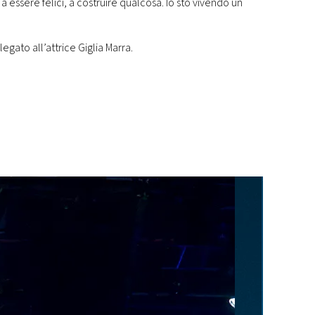
 essere felici, a costruire qualcosa. Io sto vivendo un
egato all’attrice Giglia Marra.