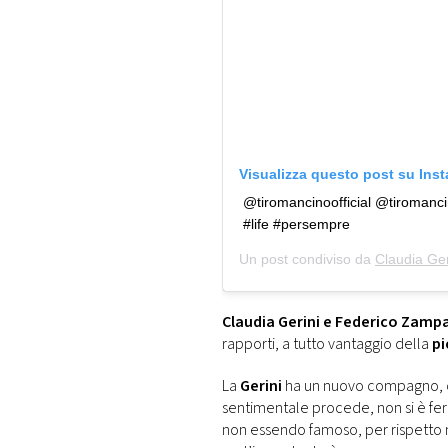
Visualizza questo post su Ins
@tiromancinoofficial @tiromancin
#life #persempre
Un post condiviso da
Claudia Ger
Claudia Gerini e Federico Zamp
rapporti, a tutto vantaggio della
pi
La
Gerini
ha un nuovo compagno, di 
sentimentale procede, non si è fer
non essendo famoso, per rispetto 