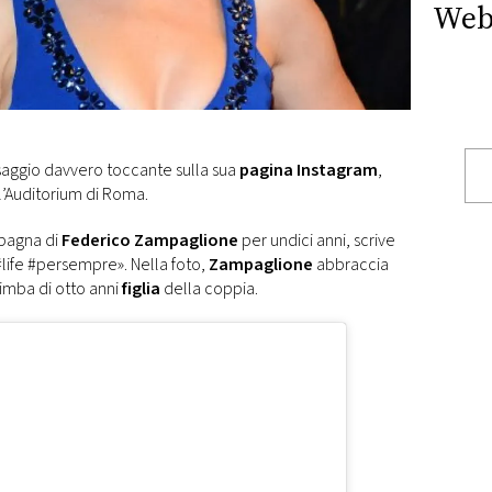
Web
aggio davvero toccante sulla sua
pagina Instagram
,
l’Auditorium di Roma.
mpagna di
Federico Zampaglione
per undici anni, scrive
life #persempre». Nella foto,
Zampaglione
abbraccia
imba di otto anni
figlia
della coppia.