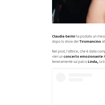
DI
MONACO
RMC
CONSIGLIA
Claudia Gerini
ha postato un mess
dopo lo show dei
Tiromancino
al
Nel post, l’attrice, che è stata co
«Ieri un
concerto emozionante
#
teneramente sul palco
Linda,
la b