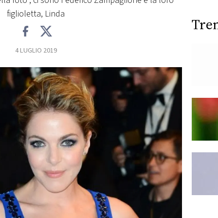
ella foto , ci sono Federico Zampaglione e la loro
figlioletta, Linda
Tre
4 LUGLIO 2019