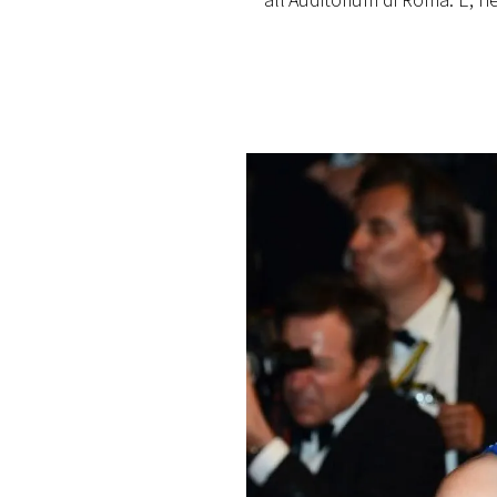
all'Auditorium di Roma. E, n
PLAYLIST
NEWS
FOTO
CONCORSI
EVENTI
VIDEO
TV
PRINCIPATO