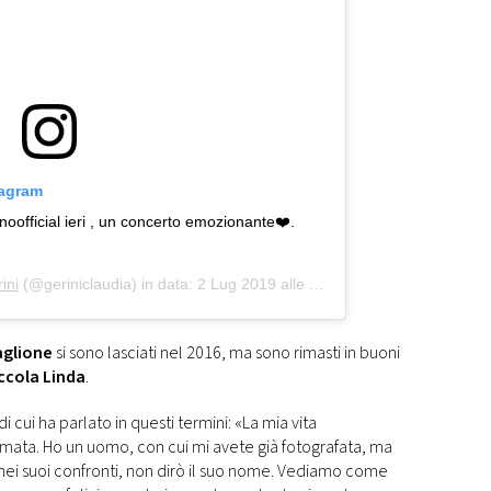
tagram
oofficial ieri , un concerto emozionante❤️.
ini
(@geriniclaudia) in data:
2 Lug 2019 alle ore 4:12 PDT
aglione
si sono lasciati nel 2016, ma sono rimasti in buoni
ccola Linda
.
cui ha parlato in questi termini: «La mia vita
mata. Ho un uomo, con cui mi avete già fotografata, ma
nei suoi confronti, non dirò il suo nome. Vediamo come