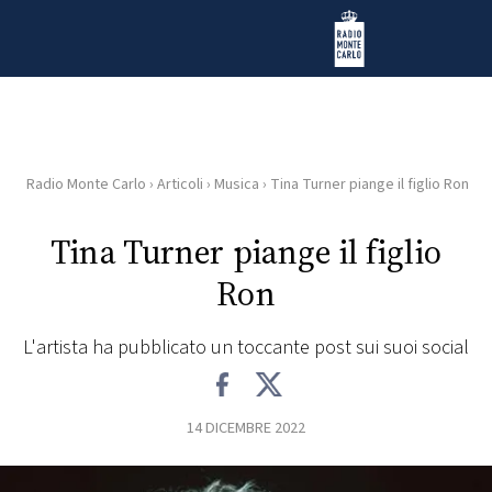
Vai al contenuto
Radio Monte Carlo
Radio Monte Carlo
›
Articoli
›
Musica
›
Tina Turner piange il figlio Ron
HOME
Tina Turner piange il figlio
RADIO
Ron
WEB
RADIO
L'artista ha pubblicato un toccante post sui suoi social
PLAYLIST
14 DICEMBRE 2022
NEWS