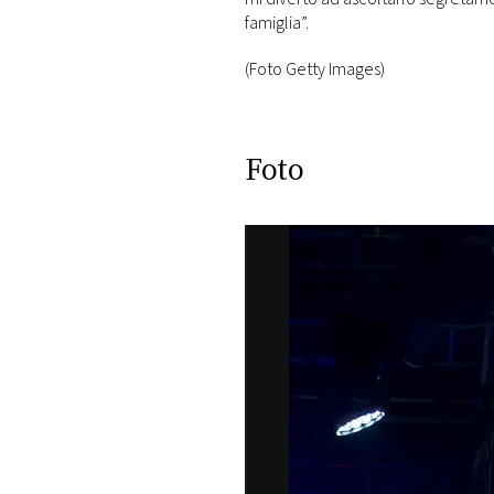
DI
famiglia”.
MONACO
(Foto Getty Images)
RMC
CONSIGLIA
Foto