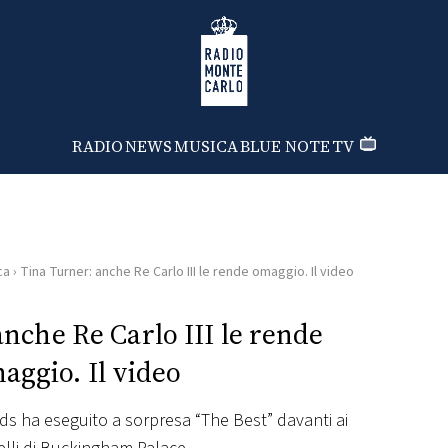
Radio Monte Carlo
RADIO
NEWS
MUSICA
BLUE NOTE
TV
ca
›
Tina Turner: anche Re Carlo III le rende omaggio. Il video
nche Re Carlo III le rende
aggio. Il video
s ha eseguito a sorpresa “The Best” davanti ai