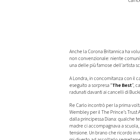
canc
PLAYLIST
NEWS
FOTO
Anche la Corona Britannica ha volu
non convenzionale: niente comunica
CONCORSI
una delle più famose dell’artista sc
A Londra, in concomitanza con il c
EVENTI
eseguito a sorpresa “
The Best
”, c
radunati davanti ai cancelli di B
VIDEO
Re Carlo incontrò per la prima volt
Wembley per il The Prince’s Trust 
TV
dalla principessa Diana: qualche t
madre ci accompagnava a scuola, me
tensione. Un brano che ricordo in m
PRINCIPATO
mi diverto ad ascoltarlo segreta