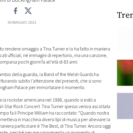
elli di Buckingham Palace
Tre
30 MAGGIO 2023
to rendere omaggio a Tina Turner e lo ha fatto in maniera
ti ufficiali, né immagini di repertorio, ma una canzone,
omparsa pochi giorni fa all’età di 83 anni.
ambio della guardia, la Band of the Welsh Guards ha
atturando subito l’attenzione dei presenti, che si sono
uckingham Palace per immortalare il momento.
a la rockstar americana nel 1986, quando si esibì a
All-Star Rock Concert. Tina Turner spesso veniva ascoltata
empo fa il Principe William ha raccontato: “Quando nostra
tteva in macchina diversi tipi di musica per alleviare la
aniera particolare è The Best, di Tina Turner. Ancora oggi
mente, perché per me rappresenta un momento di