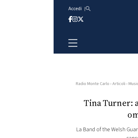
Vai al contenuto
Accedi
Radio Monte Carlo
›
Articoli
›
Musi
HOME
Tina Turner: a
RADIO
om
WEB
RADIO
La Band of the Welsh Guard