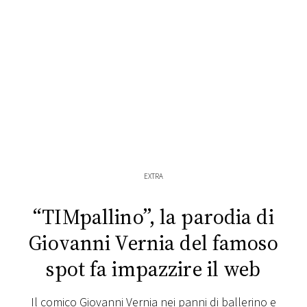
FOTO
CONCORSI
EVENTI
VIDEO
EXTRA
TV
“TIMpallino”, la parodia di
PRINCIPATO
Giovanni Vernia del famoso
DI
MONACO
spot fa impazzire il web
RMC
Il comico Giovanni Vernia nei panni di ballerino e