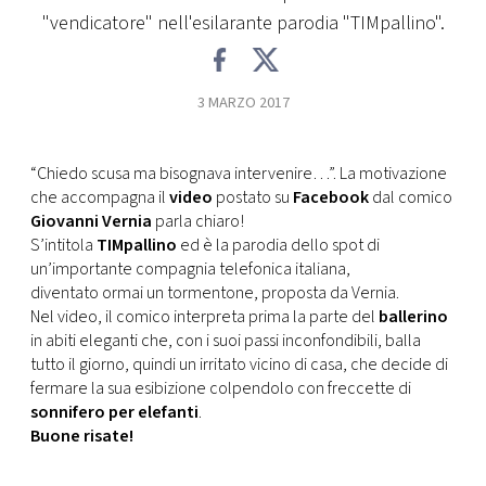
CONSIGLIA
"vendicatore" nell'esilarante parodia "TIMpallino".
3 MARZO 2017
“Chiedo scusa ma bisognava intervenire…”. La motivazione
che accompagna il
video
postato su
Facebook
dal comico
Giovanni Vernia
parla chiaro!
S’intitola
TIMpallino
ed è la parodia dello spot di
un’importante compagnia telefonica italiana,
diventato ormai un tormentone, proposta da Vernia.
Nel video, il comico interpreta prima la parte del
ballerino
in abiti eleganti che, con i suoi passi inconfondibili, balla
tutto il giorno, quindi un irritato vicino di casa, che decide di
fermare la sua esibizione colpendolo con freccette di
sonnifero per elefanti
.
Buone risate!