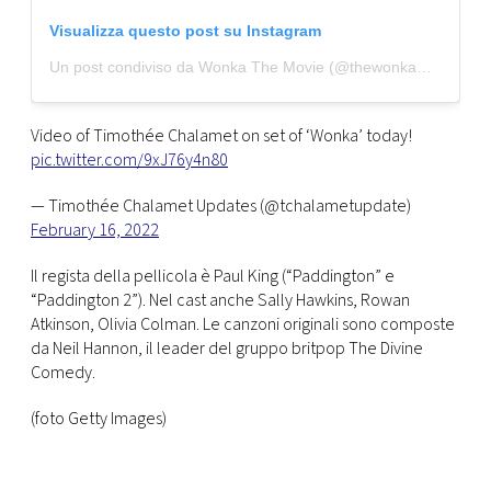
Visualizza questo post su Instagram
Un post condiviso da Wonka The Movie (@thewonkamovie)
Video of Timothée Chalamet on set of ‘Wonka’ today!
pic.twitter.com/9xJ76y4n80
— Timothée Chalamet Updates (@tchalametupdate)
February 16, 2022
Il regista della pellicola è Paul King (“Paddington” e
“Paddington 2”). Nel cast anche Sally Hawkins, Rowan
Atkinson, Olivia Colman. Le canzoni originali sono composte
da Neil Hannon, il leader del gruppo britpop The Divine
Comedy.
(foto Getty Images)