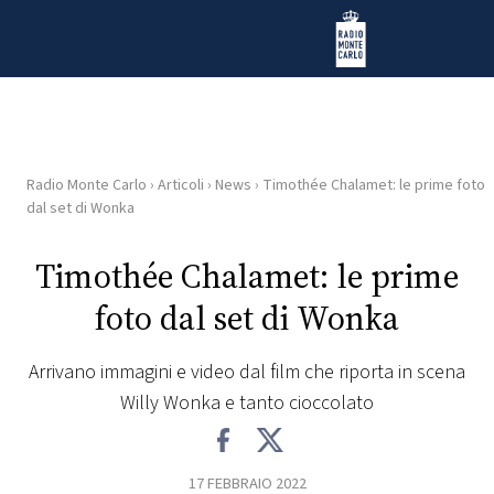
Vai al contenuto
Radio Monte Carlo
Radio Monte Carlo
›
Articoli
›
News
›
Timothée Chalamet: le prime foto
HOME
dal set di Wonka
RADIO
Timothée Chalamet: le prime
foto dal set di Wonka
WEB
RADIO
Arrivano immagini e video dal film che riporta in scena
Willy Wonka e tanto cioccolato
PLAYLIST
NEWS
17 FEBBRAIO 2022