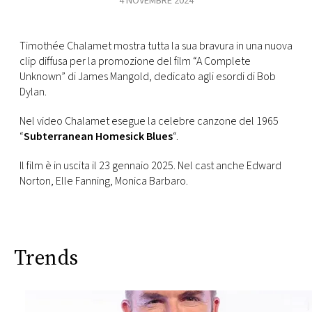
4 NOVEMBRE 2024
FOTO
Timothée Chalamet mostra tutta la sua bravura in una nuova
clip diffusa per la promozione del film “A Complete
CONCORSI
Unknown” di James Mangold, dedicato agli esordi di Bob
Dylan.
EVENTI
Nel video Chalamet esegue la celebre canzone del 1965
“
Subterranean Homesick Blues
“.
VIDEO
Il film è in uscita
il 23 gennaio 2025. Nel cast anche Edward
Norton, Elle Fanning
, Monica Barbaro.
TV
PRINCIPATO
DI
Trends
MONACO
RMC