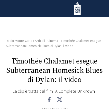
Vai al contenuto
Radio Monte Carlo
Radio Monte Carlo
›
Articoli
›
Cinema
›
Timothée Chalamet esegue
HOME
Subterranean Homesick Blues di Dylan: il video
RADIO
Timothée Chalamet esegue
Subterranean Homesick Blues
WEB
RADIO
di Dylan: il video
PLAYLIST
La clip è tratta dal film "A Complete Unknown"
NEWS