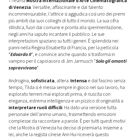
77esima
Mostra Internazionale d’Arte Cinematografica
CONSIGLIA
di Venezia
. Versatile, affascinante e dal talento
incommensurabile, l’attrice si aggiudica così uno dei premi
più ambiti dai suoi colleghi di tutto il mondo. La sua cifra
stilistica, fuori dal comune e pronta alla sperimentazione,
negli anni ha saputo incantare il pubblico. Le sue
interpretazioni spaziano su tutti i generi. È splendida nei
panni nella Regina Elisabetta di Francia, per la pellicola
“
Edoardo II
“, e convince anche quando si trasforma in
vampiro per il capolavoro di Jim Jarmusch “
Solo gli amanti
sopravvivono
“.
Androgina,
sofisticata
, altera.
Intensa
e dal fascino senza
tempo, Tilda si è messa sempre in gioco nel suo lavoro, ha
esplorato terreni mai esplorati prima, è riuscita con
eleganza, estrema intelligenza e un pizzico di originalità a
interpretare ruoli difficili
. Ha dato una versione tutta
personale dell’animo umano, trasmettendo emozioni
complesse da raccontare a parole. È per tutti questi motivi
che la Mostra di Venezia ha deciso di premiarla. Insieme a
lei, anche la regista cinese Ann Hui riceverà questo