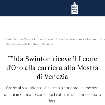
Vai al contenuto
Radio Monte Carlo
Radio Monte Carlo
›
Articoli
›
News
›
Tilda Swinton riceve il Leone d’Oro
HOME
alla carriera alla Mostra di Venezia
RADIO
Tilda Swinton riceve il Leone
d’Oro alla carriera alla Mostra
WEB
RADIO
di Venezia
PLAYLIST
Grazie al suo talento, è riuscita a sondare le emozioni
dell'animo umano come pochi altri artisti hanno saputo
NEWS
fare.