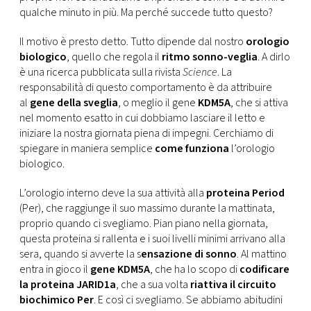
CONSIGLIA
qualche minuto in più. Ma perché succede tutto questo?
Il motivo è presto detto. Tutto dipende dal nostro
orologio
biologico
, quello che regola il
ritmo sonno-veglia
. A dirlo
è una ricerca pubblicata sulla rivista
Science
. La
responsabilità di questo comportamento è da attribuire
al
gene della sveglia
, o meglio il gene
KDM5A
, che si attiva
nel momento esatto in cui dobbiamo lasciare il letto e
iniziare la nostra giornata piena di impegni. Cerchiamo di
spiegare in maniera semplice
come funziona
l’orologio
biologico.
L’orologio interno deve la sua attività alla
proteina Period
(Per), che raggiunge il suo massimo durante la mattinata,
proprio quando ci svegliamo. Pian piano nella giornata,
questa proteina si rallenta e i suoi livelli minimi arrivano alla
sera, quando si avverte la s
ensazione di sonno
. Al mattino
entra in gioco il
gene KDM5A
, che ha lo scopo di
codificare
la proteina JARID1a
, che a sua volta
riattiva il circuito
biochimico Per
. E così ci svegliamo. Se abbiamo abitudini