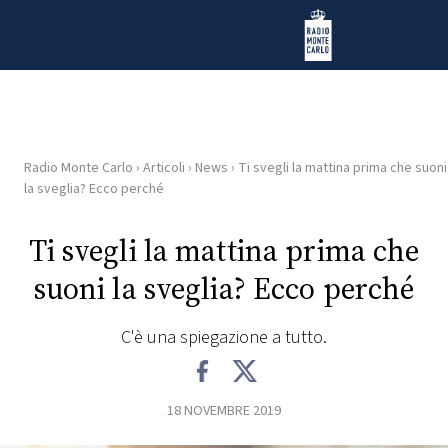
Vai al contenuto
Radio Monte Carlo
Radio Monte Carlo
›
Articoli
›
News
›
Ti svegli la mattina prima che suoni
HOME
la sveglia? Ecco perché
RADIO
Ti svegli la mattina prima che
suoni la sveglia? Ecco perché
WEB
RADIO
C'è una spiegazione a tutto.
PLAYLIST
18 NOVEMBRE 2019
NEWS