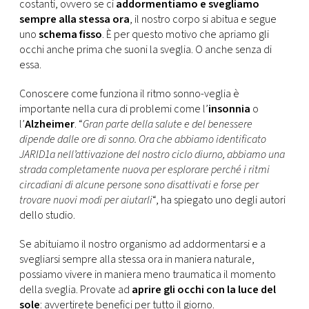
costanti, ovvero se ci
addormentiamo e svegliamo
sempre alla stessa ora
, il nostro corpo si abitua e segue
uno
schema fisso
. È per questo motivo che apriamo gli
occhi anche prima che suoni la sveglia. O anche senza di
essa.
Conoscere come funziona il ritmo sonno-veglia è
importante nella cura di problemi come l’
insonnia
o
l’
Alzheimer
. “
Gran parte della salute e del benessere
dipende dalle ore di sonno. Ora che abbiamo identificato
JARID1a nell’attivazione del nostro ciclo diurno, abbiamo una
strada completamente nuova per esplorare perché i ritmi
circadiani di alcune persone sono disattivati ​​e forse per
trovare nuovi modi per aiutarli
“, ha spiegato uno degli autori
dello studio.
Se abituiamo il nostro organismo ad addormentarsi e a
svegliarsi sempre alla stessa ora in maniera naturale,
possiamo vivere in maniera meno traumatica il momento
della sveglia. Provate ad
aprire gli occhi con la luce del
sole
: avvertirete benefici per tutto il giorno.