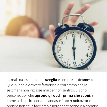
FOTO
CONCORSI
EVENTI
VIDEO
TV
PRINCIPATO
La mattina il suono della
sveglia
è sempre un
dramma
.
DI
Quel suono è davvero fastidioso e vorremmo che la
MONACO
settimana non iniziasse mai per non sentirlo. Ci sono
persone, poi, che
aprono gli occhi prima che suoni
. È
come se il nostro cervello andasse in
cortocircuito
e
RMC
proprio non ce la facciamo a riprendere sonno e a dormire