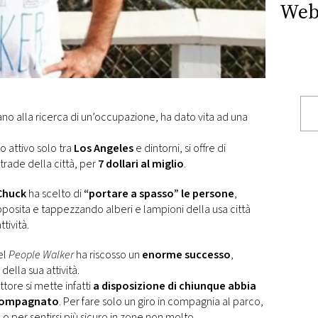
Web
no alla ricerca di un’occupazione, ha dato vita ad una
o attivo solo tra
Los Angeles
e dintorni, si offre di
rade della città, per
7 dollari al miglio
.
Chuck
ha scelto di
“portare a spasso” le persone
,
posita e tappezzando alberi e lampioni della usa città
tività.
el
People Walker
ha riscosso un
enorme successo
,
 della sua attività.
tore si mette infatti
a disposizione di chiunque abbia
accompagnato
. Per fare solo un giro in compagnia al parco,
o per sentirsi più sicuro in zone non molto