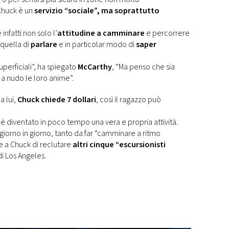
Chuck è un
servizio “sociale”, ma soprattutto
infatti non solo l’
attitudine a camminare
e percorrere
 quella di
parlare
e in particolar modo di
saper
uperficiali”, ha spiegato
McCarthy
, “Ma penso che sia
a nudo le loro anime”.
a lui,
Chuck chiede 7 dollari
, così il ragazzo può
 è diventato in poco tempo una vera e propria attività.
 giorno in giorno, tanto da far “camminare a ritmo
e a Chuck di reclutare
altri cinque “escursionisti
di Los Angeles.