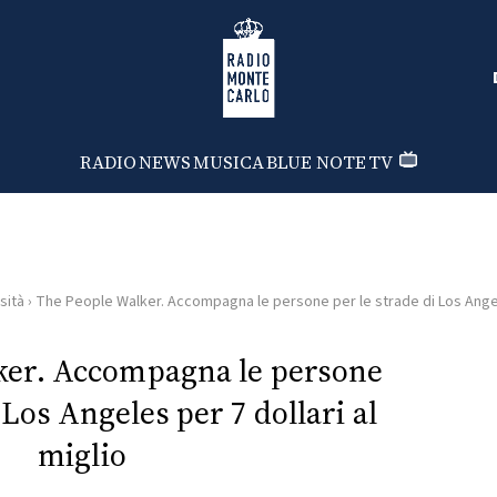
Radio Monte Carlo
RADIO
NEWS
MUSICA
BLUE NOTE
TV
sità
›
The People Walker. Accompagna le persone per le strade di Los Angele
ker. Accompagna le persone
 Los Angeles per 7 dollari al
miglio