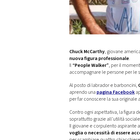
DI
MONACO
RMC
CONSIGLIA
Chuck McCarthy
, giovane america
nuova figura professionale
.
Il
“People Walker”
, per il moment
accompagnare le persone per le st
Al posto di labrador e barboncini,
aprendo una
pagina Facebook
ap
per far conoscere la sua originale at
Contro ogni aspettativa, la figura d
soprattutto grazie all’utilità sociale
Il giovane e corpulento aspirante at
voglia o necessità di essere 
per scambiare quattro chiacchiere 