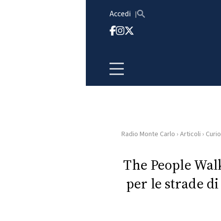
Vai al contenuto
Accedi
Radio Monte Carlo
›
Articoli
›
Curio
HOME
The People Wal
RADIO
per le strade di
WEB
RADIO