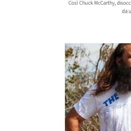
Così Chuck McCarthy, disocc
PLAYLIST
da 
NEWS
FOTO
CONCORSI
EVENTI
VIDEO
TV
PRINCIPATO