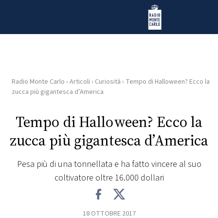
Vai al contenuto
Radio Monte Carlo
Radio Monte Carlo
›
Articoli
›
Curiosità
›
Tempo di Halloween? Ecco la
HOME
zucca più gigantesca d’America
RADIO
Tempo di Halloween? Ecco la
zucca più gigantesca d’America
WEB
RADIO
Pesa più di una tonnellata e ha fatto vincere al suo
coltivatore oltre 16.000 dollari
PLAYLIST
NEWS
18 OTTOBRE 2017