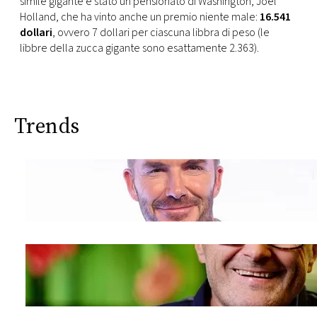
simile gigante è stato un pensionato di Washington, Joel
CONSIGLIA
Holland, che ha vinto anche un premio niente male:
16.541
dollari
, ovvero 7 dollari per ciascuna libbra di peso (le
libbre della zucca gigante sono esattamente 2.363).
Trends