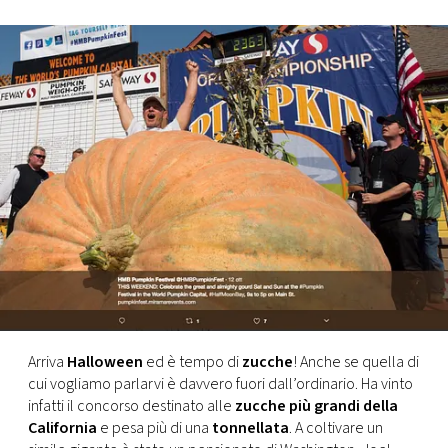
FOTO
CONCORSI
EVENTI
VIDEO
TV
PRINCIPATO
DI
Arriva
Halloween
ed è tempo di
zucche
! Anche se quella di
MONACO
cui vogliamo parlarvi è davvero fuori dall’ordinario. Ha vinto
infatti il concorso destinato alle
zucche più grandi della
California
e pesa più di una
tonnellata
. A coltivare un
RMC