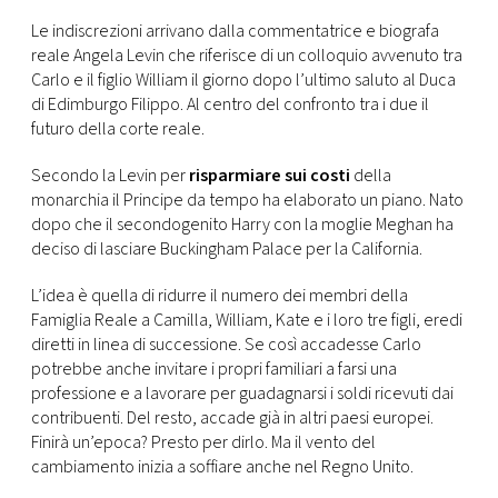
CONSIGLIA
Le indiscrezioni arrivano dalla commentatrice e biografa
reale Angela Levin che riferisce di un colloquio avvenuto tra
Carlo e il figlio William il giorno dopo l’ultimo saluto al Duca
di Edimburgo Filippo. Al centro del confronto tra i due il
futuro della corte reale.
Secondo la Levin per
risparmiare sui costi
della
monarchia il Principe da tempo ha elaborato un piano. Nato
dopo che il secondogenito Harry con la moglie Meghan ha
deciso di lasciare Buckingham Palace per la California.
L’idea è quella di ridurre il numero dei membri della
Famiglia Reale a Camilla, William, Kate e i loro tre figli, eredi
diretti in linea di successione. Se così accadesse Carlo
potrebbe anche invitare i propri familiari a farsi una
professione e a lavorare per guadagnarsi i soldi ricevuti dai
contribuenti. Del resto, accade già in altri paesi europei.
Finirà un’epoca? Presto per dirlo. Ma il vento del
cambiamento inizia a soffiare anche nel Regno Unito.