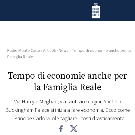
Vai al contenuto
Radio Monte Carlo
Radio Monte Carlo
›
Articoli
›
News
›
Tempo di economie anche per la
HOME
Famiglia Reale
RADIO
Tempo di economie anche per
la Famiglia Reale
WEB
RADIO
Via Harry e Meghan, via tanti zii e cugini. Anche a
Buckingham Palace si inizia a fare economia. Ecco come
PLAYLIST
il Principe Carlo vuole tagliare i costi drasticamente
NEWS