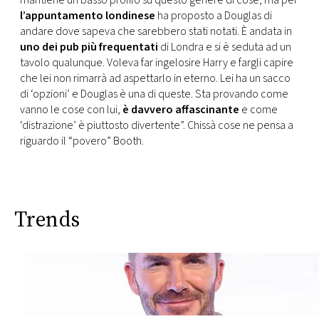
mantiene un basso profilo su questo genere di cose, ma per
l’appuntamento londinese
ha proposto a Douglas di
andare dove sapeva che sarebbero stati notati. È andata in
uno dei pub più frequentati
di Londra e si è seduta ad un
tavolo qualunque. Voleva far ingelosire Harry e fargli capire
che lei non rimarrà ad aspettarlo in eterno. Lei ha un sacco
di ‘opzioni’ e Douglas è una di queste. Sta provando come
vanno le cose con lui,
è davvero affascinante
e come
‘distrazione’ è piuttosto divertente”. Chissà cose ne pensa a
riguardo il “povero” Booth.
Trends