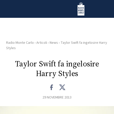
Vai al contenuto
Radio Monte Carlo
Radio Monte Carlo
›
Articoli
›
News
›
Taylor Swift fa ingelosire Harry
HOME
Styles
RADIO
Taylor Swift fa ingelosire
Harry Styles
WEB
RADIO
PLAYLIST
29 NOVEMBRE 2013
NEWS