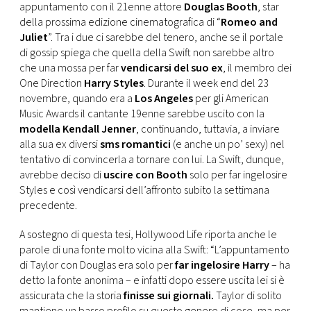
CONSIGLIA
appuntamento con il 21enne attore
Douglas Booth
, star
della prossima edizione cinematografica di “
Romeo and
Juliet
”. Tra i due ci sarebbe del tenero, anche se il portale
di gossip spiega che quella della Swift non sarebbe altro
che una mossa per far
vendicarsi del suo ex
, il membro dei
One Direction
Harry Styles
. Durante il week end del 23
novembre, quando era a
Los Angeles
per gli American
Music Awards il cantante 19enne sarebbe uscito con la
modella Kendall Jenner
, continuando, tuttavia, a inviare
alla sua ex diversi
sms romantici
(e anche un po’ sexy) nel
tentativo di convincerla a tornare con lui. La Swift, dunque,
avrebbe deciso di
uscire con Booth
solo per far ingelosire
Styles e così vendicarsi dell’affronto subito la settimana
precedente.
A sostegno di questa tesi, Hollywood Life riporta anche le
parole di una fonte molto vicina alla Swift: “L’appuntamento
di Taylor con Douglas era solo per
far ingelosire Harry
– ha
detto la fonte anonima – e infatti dopo essere uscita lei si è
assicurata che la storia
finisse sui giornali.
Taylor di solito