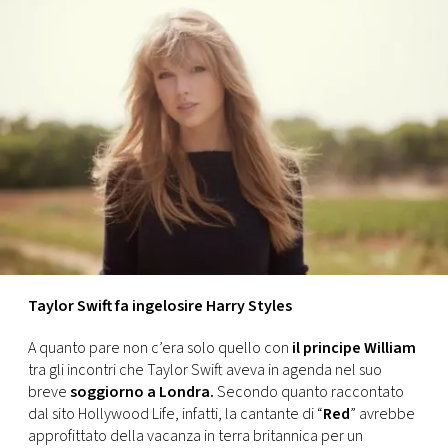
FOTO
CONCORSI
EVENTI
VIDEO
TV
Taylor Swift fa ingelosire Harry Styles
PRINCIPATO
A quanto pare non c’era solo quello con
il principe William
DI
tra gli incontri che Taylor Swift aveva in agenda nel suo
MONACO
breve
soggiorno a Londra.
Secondo quanto raccontato
dal sito Hollywood Life, infatti, la cantante di “
Red
” avrebbe
RMC
approfittato della vacanza in terra britannica per un