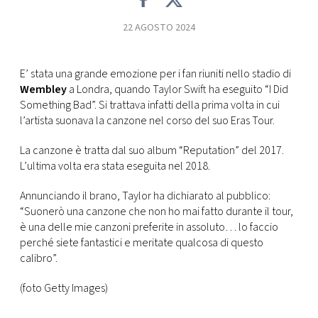
FOTO
22 AGOSTO 2024
CONCORSI
E’ stata una grande emozione per i fan riuniti nello stadio di
Wembley
a Londra, quando Taylor Swift ha eseguito “I Did
Something Bad”. Si trattava infatti della prima volta in cui
EVENTI
l’artista suonava la canzone nel corso del suo Eras Tour.
La canzone è tratta dal suo album “Reputation” del 2017.
VIDEO
L’ultima volta era stata eseguita nel 2018.
TV
Annunciando il brano, Taylor ha dichiarato al pubblico:
“Suonerò una canzone che non ho mai fatto durante il tour,
è una delle mie canzoni preferite in assoluto… lo faccio
PRINCIPATO
perché siete fantastici e meritate qualcosa di questo
DI
calibro”.
MONACO
(foto Getty Images)
RMC