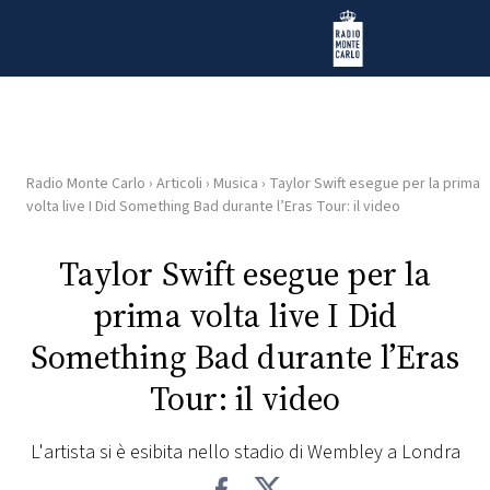
Vai al contenuto
Radio Monte Carlo
Radio Monte Carlo
›
Articoli
›
Musica
›
Taylor Swift esegue per la prima
HOME
volta live I Did Something Bad durante l’Eras Tour: il video
RADIO
Taylor Swift esegue per la
prima volta live I Did
WEB
RADIO
Something Bad durante l’Eras
Tour: il video
PLAYLIST
L'artista si è esibita nello stadio di Wembley a Londra
NEWS