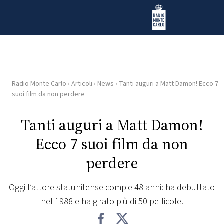
Vai al contenuto
Radio Monte Carlo
Radio Monte Carlo
›
Articoli
›
News
›
Tanti auguri a Matt Damon! Ecco 7
HOME
suoi film da non perdere
RADIO
Tanti auguri a Matt Damon!
Ecco 7 suoi film da non
WEB
RADIO
perdere
PLAYLIST
Oggi l’attore statunitense compie 48 anni: ha debuttato
nel 1988 e ha girato più di 50 pellicole.
NEWS