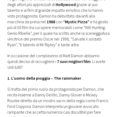
CONSIGLIA
degli attori più apprezzati di
Hollywood
grazie al suo
talento e ai film di grande impatto emotivo che lo hanno
visto protagonista. Damon ha debuttato davanti alla
macchina da presa nel
1988
con
“Mystic Pizza”
e ha girato
più di 50 film tra cui opere memorabili come “Will Hunting-
Genio Ribelle”, per il quale ha scritto anche la sceneggiatura
vincitrice del premio Oscar nel 1998, “Salvate il soldato
Ryan”, “Il talento di Mr Ripley” e tante altre.
In occasione del compleanno di Matt Damon abbiamo
quindi deciso di raccogliere i
7 suoi migliori film
. Li avete
visti tutti?
1. L’uomo della pioggia – The rainmaker
Si tratta del primo ruolo da protagonista per Damon, che
recita insieme a Danny DeVito, Danny Glover e Mickey
Rourke diretto da un mostro sacro della regia come Francis
Ford Coppola. Damon interpreta un giovane avvocato
rampante che accetta numerosi casi discutibili per fare