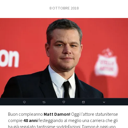
8 OTTOBRE 2018
FOTO
CONCORSI
EVENTI
VIDEO
TV
PRINCIPATO
DI
MONACO
Buon compleanno
Matt Damon!
Oggi l’attore statunitense
compie
48 anni
festeggiando al meglio una carriera che gli
RMC
ha già regalato tantissime soddisfazioni. Damon è oggi uno