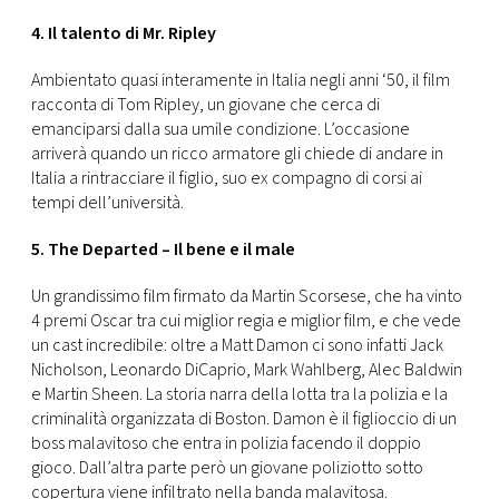
4. Il talento di Mr. Ripley
Ambientato quasi interamente in Italia negli anni ‘50, il film
racconta di Tom Ripley, un giovane che cerca di
emanciparsi dalla sua umile condizione. L’occasione
arriverà quando un ricco armatore gli chiede di andare in
Italia a rintracciare il figlio, suo ex compagno di corsi ai
tempi dell’università.
5. The Departed – Il bene e il male
Un grandissimo film firmato da Martin Scorsese, che ha vinto
4 premi Oscar tra cui miglior regia e miglior film, e che vede
un cast incredibile: oltre a Matt Damon ci sono infatti Jack
Nicholson, Leonardo DiCaprio, Mark Wahlberg, Alec Baldwin
e Martin Sheen. La storia narra della lotta tra la polizia e la
criminalità organizzata di Boston. Damon è il figlioccio di un
boss malavitoso che entra in polizia facendo il doppio
gioco. Dall’altra parte però un giovane poliziotto sotto
copertura viene infiltrato nella banda malavitosa.