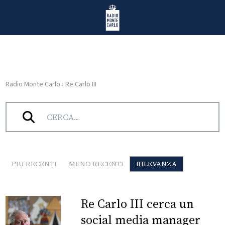
Vai al contenuto
Radio Monte Carlo
Radio Monte Carlo
›
Re Carlo III
HOME
Tag:
Re Carlo III
RADIO
WEB
RADIO
PIU RECENTI
MENO RECENTI
RILEVANZA
PLAYLIST
Re Carlo III cerca un
NEWS
social media manager