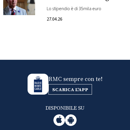
Lo stipendio è di 35mila euro
FOTO
27.04.26
CONCORSI
EVENTI
VIDEO
RMC sempre con te!
TV
SCARICA L'APP
PRINCIPATO
DI
DISPONIBILE SU
MONACO
RMC