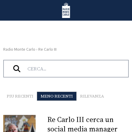
Vai al contenuto
Radio Monte Carlo
Radio Monte Carlo
›
Re Carlo III
HOME
Tag:
Re Carlo III
RADIO
WEB
RADIO
PIU RECENTI
MENO RECENTI
RILEVANZA
PLAYLIST
Re Carlo III cerca un
NEWS
social media manager