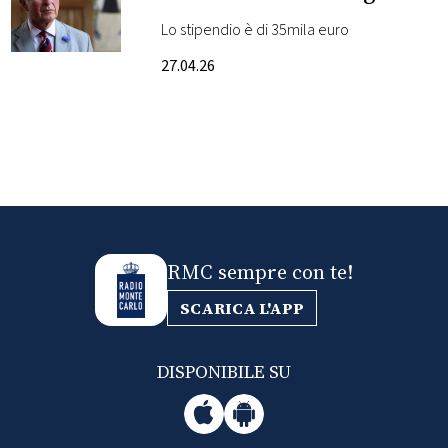
Lo stipendio è di 35mila euro
FOTO
27.04.26
CONCORSI
EVENTI
VIDEO
RMC sempre con te!
TV
SCARICA L'APP
PRINCIPATO
DI
DISPONIBILE SU
MONACO
RMC