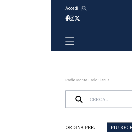
Vai al contenuto
Accedi
Radio Monte Carlo
›
ianua
HOME
Tag:
ianua
RADIO
WEB
RADIO
ORDINA PER:
PIU REC