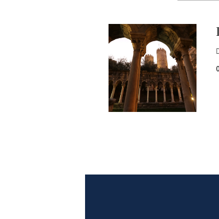
PLAYLIST
NEWS
FOTO
CONCORSI
EVENTI
VIDEO
TV
PRINCIPATO