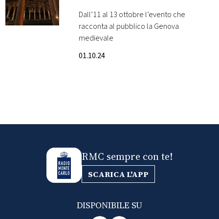
Dall’11 al 13 ottobre l’evento che
FOTO
racconta al pubblico la Genova
medievale
CONCORSI
01.10.24
EVENTI
VIDEO
TV
RMC sempre con te!
PRINCIPATO
DI
SCARICA L'APP
MONACO
DISPONIBILE SU
RMC