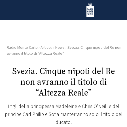
Vai al contenuto
Radio Monte Carlo
Radio Monte Carlo
›
Articoli
›
News
›
Svezia. Cinque nipoti del Re non
HOME
avranno il titolo di “Altezza Reale”
RADIO
Svezia. Cinque nipoti del Re
non avranno il titolo di
WEB
RADIO
“Altezza Reale”
PLAYLIST
I figli della principessa Madeleine e Chris O'Neill e del
principe Carl Philip e Sofia manterranno solo il titolo del
NEWS
ducato.