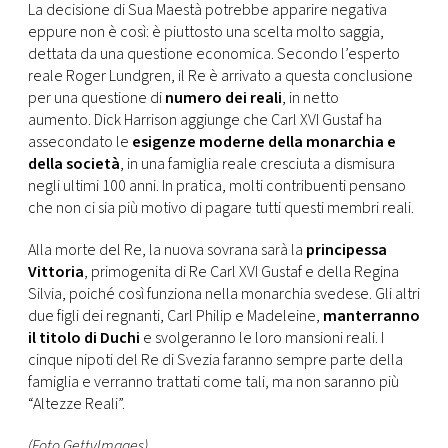
La decisione di Sua Maestà potrebbe apparire negativa
eppure non è così: è piuttosto una scelta molto saggia,
dettata da una questione economica. Secondo l’esperto
reale Roger Lundgren, il Re è arrivato a questa conclusione
per una questione di
numero dei reali
, in netto
aumento. Dick Harrison aggiunge che Carl XVI Gustaf ha
assecondato le
esigenze moderne della monarchia e
della società
, in una famiglia reale cresciuta a dismisura
negli ultimi 100 anni. In pratica, molti contribuenti pensano
che non ci sia più motivo di pagare tutti questi membri reali.
Alla morte del Re, la nuova sovrana sarà la
principessa
Vittoria
, primogenita di Re Carl XVI Gustaf e della Regina
Silvia, poiché così funziona nella monarchia svedese. Gli altri
due figli dei regnanti, Carl Philip e Madeleine,
manterranno
il titolo di Duchi
e svolgeranno le loro mansioni reali. I
cinque nipoti del Re di Svezia faranno sempre parte della
famiglia e verranno trattati come tali, ma non saranno più
“Altezze Reali”.
(Foto GettyImages)