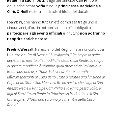
Reale
” a
5 suoi nipoti
. Ai figli del principe
Carl Philip
e
CONSIGLIA
della principessa
Sofia
e della
principessa Madeleine e
Chris O’Neill
resterà infatti solo il titolo del ducato.
I bambini, che hanno tutti un’età compresa tra gli uno e i
cinque anni, d’ora in poi non saranno più obbligati a
partecipare agli eventi ufficiali
e in futuro
non potranno
ricoprire cariche statali
.
Fredrik Wersäll
, Maresciallo del Regno, ha annunciato così
il volere del Re di Svezia: “
Sua Maestà il Re ha preso delle
decisioni in merito alle modifiche della Casa Reale. Lo scopo
di queste modifiche è stabilire quali membri della Famiglia
Reale possono aspettarsi di dover svolgere compiti
ufficiali spettanti al Capo dello Stato o relativi alla funzione di
Capo dello Stato. Sua Maestà il Re ha deciso che i figli di Sua
Altezza Reale il Principe Carl Philip e la Principessa Sofia, e i
figli di Sua Altezza Reale la Principessa Madeleine e il Sig.
Christopher O’Neill non saranno più membri della Casa
Reale
“.