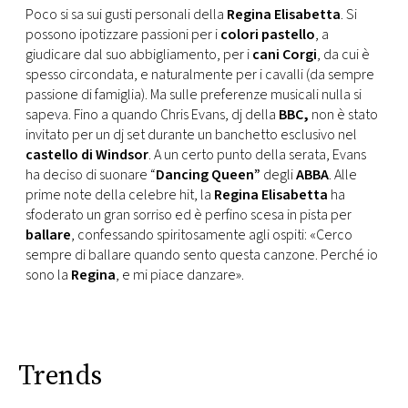
CONSIGLIA
Poco si sa sui gusti personali della
Regina Elisabetta
. Si
possono ipotizzare passioni per i
colori pastello
, a
giudicare dal suo abbigliamento, per i
cani Corgi
, da cui è
spesso circondata, e naturalmente per i cavalli (da sempre
passione di famiglia). Ma sulle preferenze musicali nulla si
sapeva. Fino a quando Chris Evans, dj della
BBC,
non è stato
invitato per un dj set durante un banchetto esclusivo nel
castello di Windsor
. A un certo punto della serata, Evans
ha deciso di suonare “
Dancing Queen”
degli
ABBA
. Alle
prime note della celebre hit, la
Regina Elisabetta
ha
sfoderato un gran sorriso ed è perfino scesa in pista per
ballare
, confessando spiritosamente agli ospiti: «Cerco
sempre di ballare quando sento questa canzone. Perché io
sono la
Regina
, e mi piace danzare».
Trends