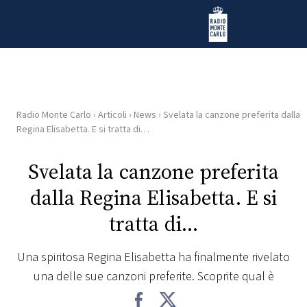
Vai al contenuto
Radio Monte Carlo
Radio Monte Carlo
›
Articoli
›
News
›
Svelata la canzone preferita dalla
HOME
Regina Elisabetta. E si tratta di…
RADIO
Svelata la canzone preferita
dalla Regina Elisabetta. E si
WEB
RADIO
tratta di…
PLAYLIST
Una spiritosa Regina Elisabetta ha finalmente rivelato
una delle sue canzoni preferite. Scoprite qual è
NEWS