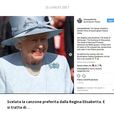
21 LUGLIO 2017
FOTO
CONCORSI
EVENTI
VIDEO
TV
PRINCIPATO
DI
MONACO
Svelata la canzone preferita dalla Regina Elisabetta. E
si tratta di…
RMC