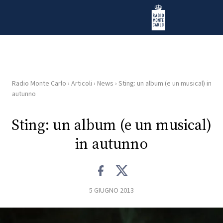
Vai al contenuto
Radio Monte Carlo
Radio Monte Carlo
›
Articoli
›
News
›
Sting: un album (e un musical) in
HOME
autunno
RADIO
Sting: un album (e un musical)
in autunno
WEB
RADIO
PLAYLIST
5 GIUGNO 2013
NEWS