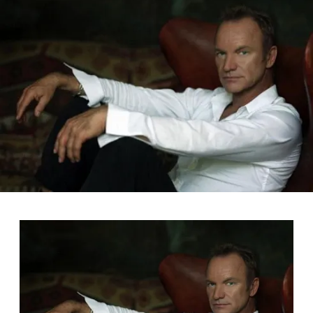
FOTO
CONCORSI
EVENTI
VIDEO
TV
PRINCIPATO
DI
MONACO
RMC