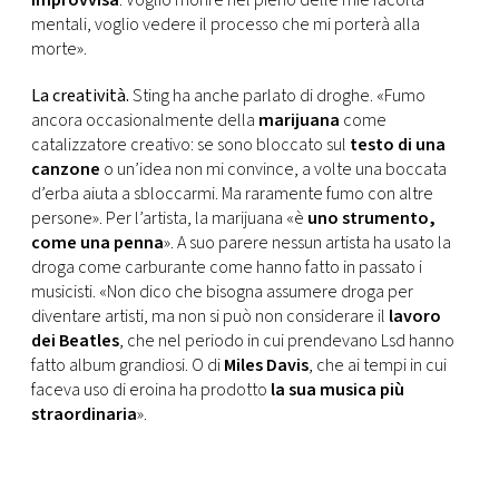
improvvisa
. Voglio morire nel pieno delle mie facoltà
mentali, voglio vedere il processo che mi porterà alla
morte».
La creatività.
Sting ha anche parlato di droghe. «Fumo
ancora occasionalmente della
marijuana
come
catalizzatore creativo: se sono bloccato sul
testo di una
canzone
o un’idea non mi convince, a volte una boccata
d’erba aiuta a sbloccarmi. Ma raramente fumo con altre
persone». Per l’artista, la marijuana «è
uno strumento,
come una penna
». A suo parere nessun artista ha usato la
droga come carburante come hanno fatto in passato i
musicisti. «Non dico che bisogna assumere droga per
diventare artisti, ma non si può non considerare il
lavoro
dei Beatles
, che nel periodo in cui prendevano Lsd hanno
fatto album grandiosi. O di
Miles Davis
, che ai tempi in cui
faceva uso di eroina ha prodotto
la sua musica più
straordinaria
».