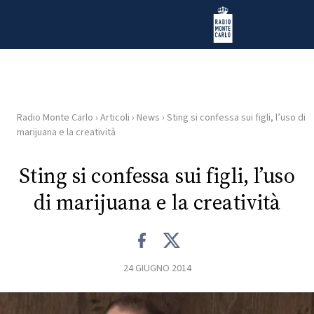
Vai al contenuto
Radio Monte Carlo
Radio Monte Carlo
›
Articoli
›
News
›
Sting si confessa sui figli, l’uso di
HOME
marijuana e la creatività
RADIO
Sting si confessa sui figli, l’uso
di marijuana e la creatività
WEB
RADIO
PLAYLIST
24 GIUGNO 2014
NEWS