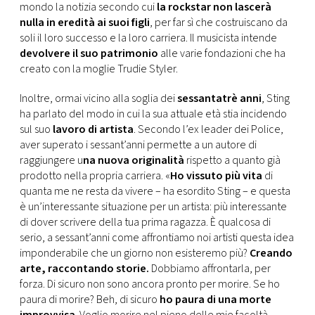
CONSIGLIA
mondo la notizia secondo cui
la rockstar non lascerà
nulla in eredità ai suoi figli
, per far sì che costruiscano da
soli il loro successo e la loro carriera. Il musicista intende
devolvere il suo patrimonio
alle varie fondazioni che ha
creato con la moglie Trudie Styler.
Inoltre, ormai vicino alla soglia dei
sessantatrè anni
, Sting
ha parlato del modo in cui la sua attuale età stia incidendo
sul suo
lavoro di artista
. Secondo l’ex leader dei Police,
aver superato i sessant’anni permette a un autore di
raggiungere u
na nuova originalità
rispetto a quanto già
prodotto nella propria carriera. «
Ho vissuto più vita
di
quanta me ne resta da vivere – ha esordito Sting – e questa
è un’interessante situazione per un artista: più interessante
di dover scrivere della tua prima ragazza. È qualcosa di
serio, a sessant’anni come affrontiamo noi artisti questa idea
imponderabile che un giorno non esisteremo più?
Creando
arte, raccontando storie.
Dobbiamo affrontarla, per
forza. Di sicuro non sono ancora pronto per morire. Se ho
paura di morire? Beh, di sicuro
ho paura di una morte