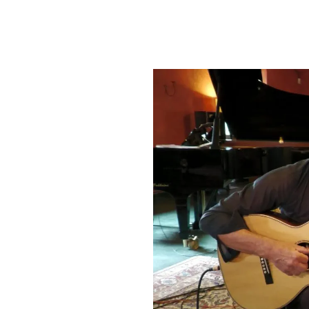
PLAYLIST
NEWS
FOTO
CONCORSI
EVENTI
VIDEO
TV
PRINCIPATO