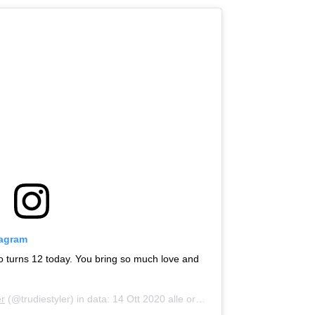
tagram
 turns 12 today. You bring so much love and
er
(@trudiestyler) in data:
14 Ott 2020 alle ore 6:38 PDT