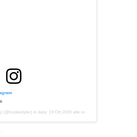
tagram
an
er
(@trudiestyler) in data:
19 Ott 2020 alle ore 10:09 PDT
a…