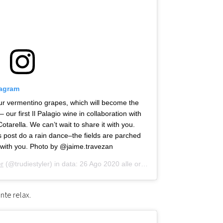
tagram
ur vermentino grapes, which will become the
 our first Il Palagio wine in collaboration with
arella. We can’t wait to share it with you.
s post do a rain dance–the fields are parched
 with you. Photo by @jaime.travezan
er
(@trudiestyler) in data:
26 Ago 2020 alle ore 6:49 PDT
nte relax.