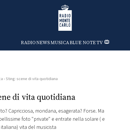
Radio Monte Carlo
RADIO
NEWS
MUSICA
BLUE NOTE
TV
ca
›
Sting: scene di vita quotidiana
ene di vita quotidiana
ato? Capricciosa, mondana, esagerata? Forse. Ma
llissime foto "private" e entrate nella solare ( e
italiana) vita del musicista