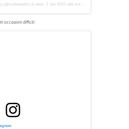
er
(@trudiestyler) in data:
2 Set 2020 alle ore 1:01 PDT
 occasioni difficili
tagram