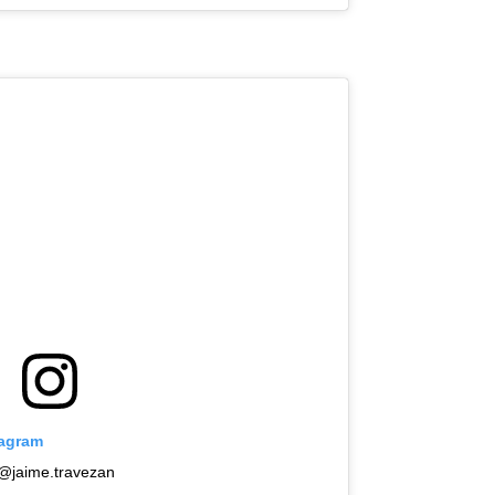
tagram
@jaime.travezan