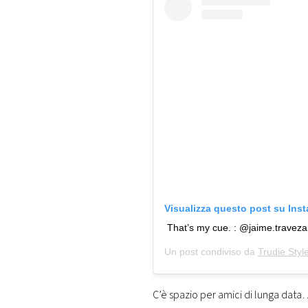
Visualizza questo post su Ins
That’s my cue. : @jaime.travez
Un post condiviso da
Trudie Styl
C’è spazio per amici di lunga dat