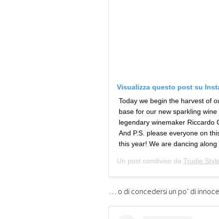
Visualizza questo post su Ins
Today we begin the harvest of o
base for our new sparkling wine –
legendary winemaker Riccardo Cot
And P.S. please everyone on thi
this year! We are dancing along
Un post condiviso da
Trudie Styl
… o di concedersi un po’ di innoce