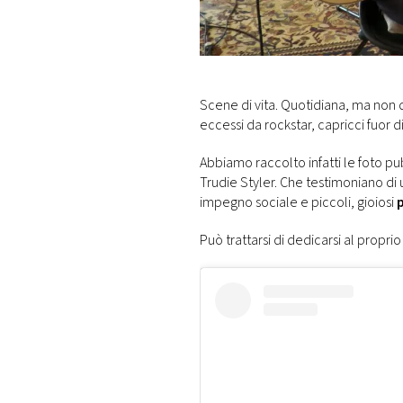
DI
MONACO
RMC
CONSIGLIA
Scene di vita. Quotidiana, ma non q
eccessi da rockstar, capricci fuor d
Abbiamo raccolto infatti le foto pu
Trudie Styler. Che testimoniano di u
impegno sociale e piccoli, gioiosi
p
Può trattarsi di dedicarsi al propri