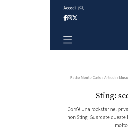
Vai al contenuto
Accedi
Radio Monte Carlo
›
Articoli
›
Musi
HOME
Sting: sc
RADIO
Com'è una rockstar nel priv
WEB
non Sting. Guardate queste be
RADIO
molto 