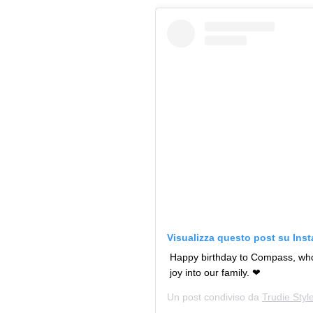
Visualizza questo post su Ins
Happy birthday to Compass, who
joy into our family. ❤
Un post condiviso da
Trudie Styl