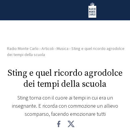
Vai al contenuto
Radio Monte Carlo
Radio Monte Carlo
›
Articoli
›
Musica
›
Sting e quel ricordo agrodolce
HOME
dei tempi della scuola
RADIO
Sting e quel ricordo agrodolce
dei tempi della scuola
WEB
RADIO
Sting torna con il cuore ai tempi in cui era un
insegnante. E ricorda con commozione un allievo
PLAYLIST
scomparso, facendo emozionare tutti
NEWS