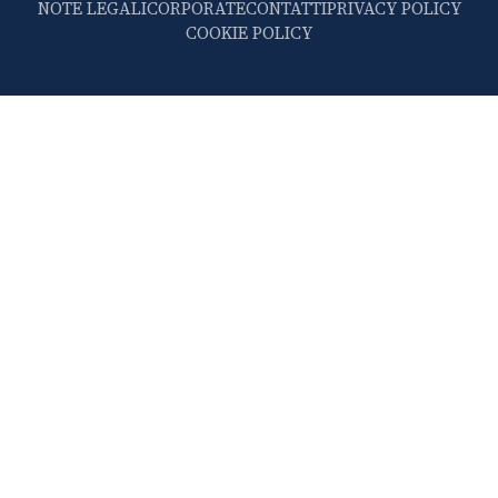
NOTE LEGALI
CORPORATE
CONTATTI
PRIVACY POLICY
COOKIE POLICY