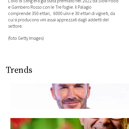
L’olio di Sting era già stata premiato nel 2022 da Slow Food
e Gambero Rosso con le Tre foglie. Il Palagio
comprende 350 ettari,
6000 ulivi e
30 ettari di vigneti, da
cui si producono vini assai apprezzati dagli addetti del
settore.
(foto Getty Images)
Trends