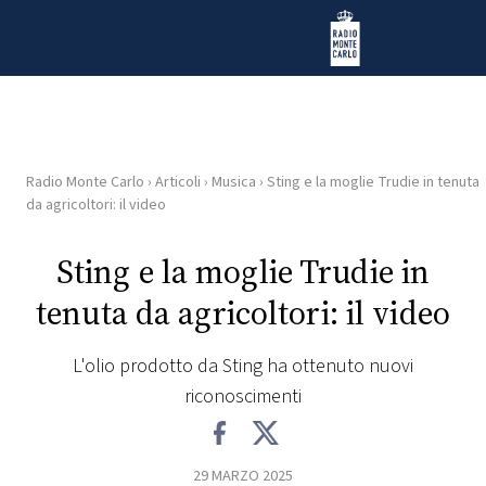
Vai al contenuto
Radio Monte Carlo
Radio Monte Carlo
›
Articoli
›
Musica
›
Sting e la moglie Trudie in tenuta
HOME
da agricoltori: il video
RADIO
Sting e la moglie Trudie in
tenuta da agricoltori: il video
WEB
RADIO
L'olio prodotto da Sting ha ottenuto nuovi
riconoscimenti
PLAYLIST
NEWS
29 MARZO 2025