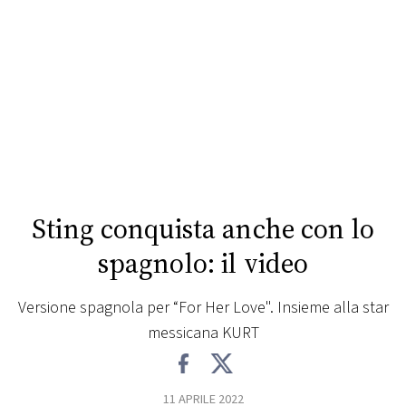
FOTO
CONCORSI
EVENTI
VIDEO
Sting conquista anche con lo
TV
spagnolo: il video
PRINCIPATO
Versione spagnola per “For Her Love". Insieme alla star
DI
messicana KURT
MONACO
RMC
11 APRILE 2022