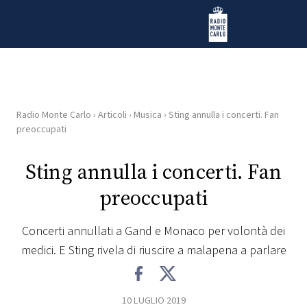
Vai al contenuto
Radio Monte Carlo
Radio Monte Carlo
›
Articoli
›
Musica
›
Sting annulla i concerti. Fan
HOME
preoccupati
RADIO
Sting annulla i concerti. Fan
preoccupati
WEB
RADIO
Concerti annullati a Gand e Monaco per volontà dei
medici. E Sting rivela di riuscire a malapena a parlare
PLAYLIST
NEWS
10 LUGLIO 2019