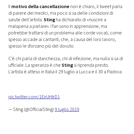
CONSIGLIA
Il
motivo della cancellazione
non è chiaro, il tweet parla
di parere dei medici, ma poco si sa delle condizioni di
salute dell’artista.
Sting
ha dichiarato di «riuscire a
malapena a parlare». I fan sono in apprensione, ma
potrebbe trattarsi di un problema alle corde vocali, come
spesso accade ai cantanti, che, a causa del loro lavoro,
spesso le sforzano più del dovuto.
C’è chi parla di stanchezza, chi di infezione, ma nulla si sa di
ufficiale. La speranza è che
Sting
si riprenda presto.
L’artista è atteso in Italia il 29 luglio a Lucca e il 30 a Padova
pic.twitter.com/1EirUHtrD1
— Sting (@OfficialSting)
9 luglio 2019