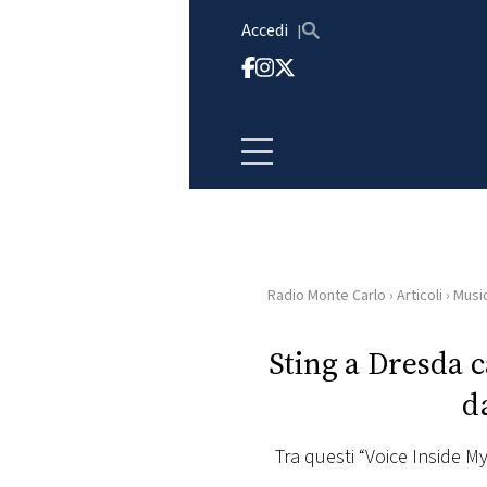
Vai al contenuto
Accedi
Radio Monte Carlo
›
Articoli
›
Musi
HOME
Sting a Dresda 
RADIO
d
WEB
RADIO
Tra questi “Voice Inside My