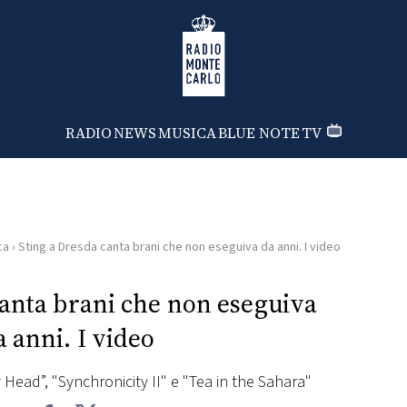
Radio Monte Carlo
RADIO
NEWS
MUSICA
BLUE NOTE
TV
ca
›
Sting a Dresda canta brani che non eseguiva da anni. I video
canta brani che non eseguiva
a anni. I video
 Head”, "Synchronicity II" e "Tea in the Sahara"