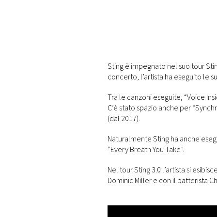
PLAYLIST
NEWS
Sting è impegnato nel suo tour Stin
FOTO
concerto, l’artista ha eseguito le s
CONCORSI
Tra le canzoni eseguite, “Voice In
C’è stato spazio anche per “Synchro
(dal 2017).
EVENTI
Naturalmente Sting ha anche esegui
“Every Breath You Take”.
VIDEO
Nel tour Sting 3.0 l’artista si esibi
Dominic Miller e con il batterista Ch
TV
PRINCIPATO