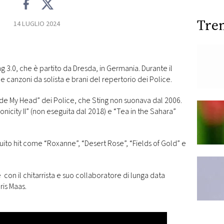
Tre
14 LUGLIO 2024
g 3.0, che è partito da Dresda, in Germania. Durante il
ue canzoni da solista e brani del repertorio dei Police.
side My Head” dei Police, che Sting non suonava dal 2006.
nicity II” (non eseguita dal 2018) e “Tea in the Sahara”
to hit come “Roxanne”, “Desert Rose”, “Fields of Gold” e
sce con il chitarrista e suo collaboratore di lunga data
ris Maas.