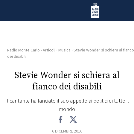
Vai al contenuto
Radio Monte Carlo
Radio Monte Carlo
›
Articoli
›
Musica
›
Stevie Wonder si schiera al fianco
HOME
dei disabili
RADIO
Stevie Wonder si schiera al
fianco dei disabili
WEB
RADIO
Il cantante ha lanciato il suo appello ai politici di tutto il
mondo
PLAYLIST
NEWS
6 DICEMBRE 2016