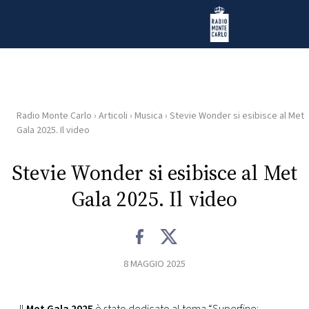
Vai al contenuto
Radio Monte Carlo
Radio Monte Carlo
›
Articoli
›
Musica
›
Stevie Wonder si esibisce al Met
HOME
Gala 2025. Il video
RADIO
Stevie Wonder si esibisce al Met
Gala 2025. Il video
WEB
RADIO
PLAYLIST
8 MAGGIO 2025
NEWS