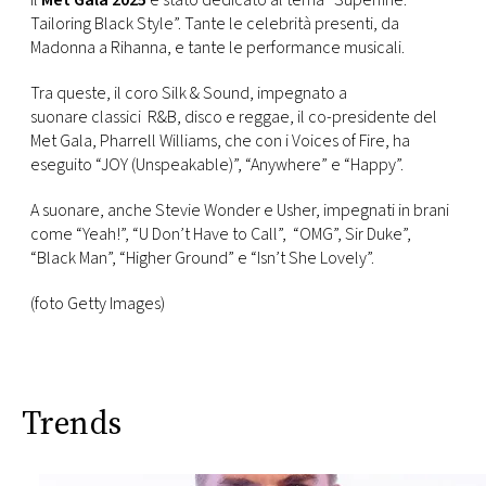
Il
Met Gala 2025
è stato dedicato al
tema “Superfine:
Tailoring Black Style”
. Tante le celebrità presenti, da
FOTO
Madonna a Rihanna, e tante le performance musicali.
Tra queste,
il coro Silk & Sound, impegnato a
CONCORSI
suonare classici R&B, disco e reggae, il co-presidente del
Met Gala, Pharrell Williams
, che con i Voices of Fire, ha
eseguito “JOY (Unspeakable)”, “Anywhere” e “Happy”.
EVENTI
A suonare, anche Stevie Wonder e Usher, impegnati in brani
VIDEO
come
“Yeah!”, “U Don’t Have to Call”, “OMG”, Sir Duke”,
“Black Man”, “Higher Ground” e “Isn’t She Lovely”.
TV
(foto Getty Images)
PRINCIPATO
DI
MONACO
Trends
RMC