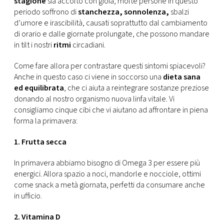
stagione
sia accolto con gioia, molte persone in questo
CONSIGLIA
periodo soffrono di
stanchezza, sonnolenza,
sbalzi
d’umore e irascibilità, causati soprattutto dal cambiamento
di orario e dalle giornate prolungate, che possono mandare
in tilt i nostri
ritmi
circadiani.
Come fare allora per contrastare questi sintomi spiacevoli?
Anche in questo caso ci viene in soccorso una
dieta sana
ed equilibrata
, che ci aiuta a reintegrare sostanze preziose
donando al nostro organismo nuova linfa vitale. Vi
consigliamo cinque cibi che vi aiutano ad affrontare in piena
forma la primavera:
1. Frutta secca
In primavera abbiamo bisogno di Omega 3 per essere più
energici. Allora spazio a noci, mandorle e nocciole, ottimi
come snack a metà giornata, perfetti da consumare anche
in ufficio.
2. Vitamina D