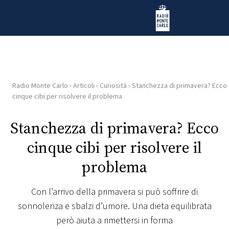
Vai al contenuto
Radio Monte Carlo
Radio Monte Carlo
›
Articoli
›
Curiosità
›
Stanchezza di primavera? Ecco
HOME
cinque cibi per risolvere il problema
RADIO
Stanchezza di primavera? Ecco
cinque cibi per risolvere il
WEB
RADIO
problema
PLAYLIST
Con l’arrivo della primavera si può soffrire di
sonnolenza e sbalzi d’umore. Una dieta equilibrata
NEWS
però aiuta a rimettersi in forma