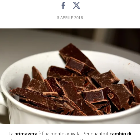
FOTO
5 APRILE 2018
CONCORSI
EVENTI
VIDEO
TV
PRINCIPATO
DI
MONACO
La
primavera
è finalmente arrivata. Per quanto il
cambio di
RMC