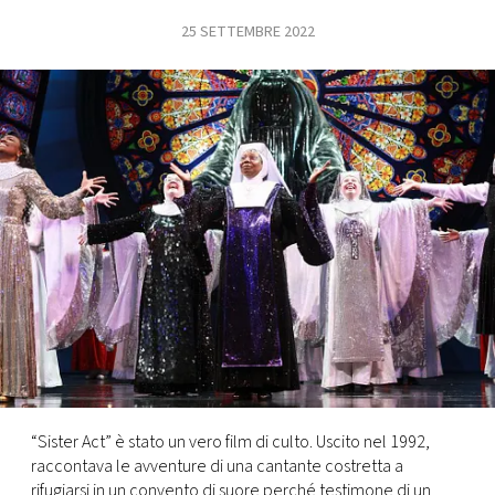
25 SETTEMBRE 2022
FOTO
CONCORSI
EVENTI
VIDEO
TV
PRINCIPATO
DI
MONACO
“Sister Act” è stato un vero film di culto. Uscito nel 1992,
raccontava le avventure di una cantante costretta a
RMC
rifugiarsi in un convento di suore perché testimone di un