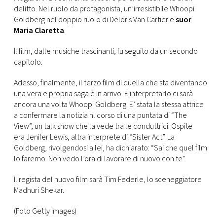
CONSIGLIA
delitto. Nel ruolo da protagonista, un’irresistibile Whoopi
Goldberg nel doppio ruolo di Deloris Van Cartier e
suor
Maria Claretta
.
Il film, dalle musiche trascinanti, fu seguito da un secondo
capitolo.
Adesso, finalmente, il terzo film di quella che sta diventando
una vera e propria saga è in arrivo. E interpretarlo ci sarà
ancora una volta Whoopi Goldberg. E’ stata la stessa attrice
a confermare la notizia nl corso di una puntata di “The
View”, un talk show che la vede tra le conduttrici. Ospite
era Jenifer Lewis, altra interprete di “Sister Act”. La
Goldberg, rivolgendosi a lei, ha dichiarato: “Sai che quel film
lo faremo. Non vedo l’ora di lavorare di nuovo con te”.
Il regista del nuovo film sarà Tim Federle, lo sceneggiatore
Madhuri Shekar.
(Foto Getty Images)