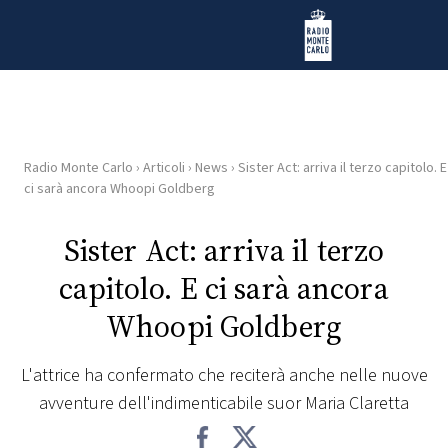
Vai al contenuto
Radio Monte Carlo
Radio Monte Carlo
›
Articoli
›
News
›
Sister Act: arriva il terzo capitolo. E
HOME
ci sarà ancora Whoopi Goldberg
RADIO
Sister Act: arriva il terzo
capitolo. E ci sarà ancora
WEB
RADIO
Whoopi Goldberg
PLAYLIST
L'attrice ha confermato che reciterà anche nelle nuove
avventure dell'indimenticabile suor Maria Claretta
NEWS