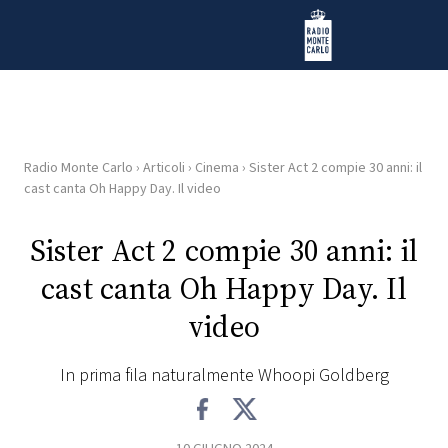
Vai al contenuto
Radio Monte Carlo
Radio Monte Carlo
›
Articoli
›
Cinema
›
Sister Act 2 compie 30 anni: il
HOME
cast canta Oh Happy Day. Il video
RADIO
Sister Act 2 compie 30 anni: il
cast canta Oh Happy Day. Il
WEB
RADIO
video
PLAYLIST
In prima fila naturalmente Whoopi Goldberg
NEWS