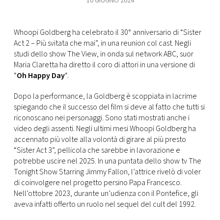
10 GIUGNO 2024
FOTO
Whoopi Goldberg ha celebrato il 30° anniversario di “Sister
Act 2 – Più svitata che mai”, in una reunion col cast. Negli
CONCORSI
studi dello show The View, in onda sul network ABC, suor
Maria Claretta ha diretto il coro di attori in una versione di
“
Oh Happy Day
“.
EVENTI
Dopo la performance, la Goldberg è scoppiata in lacrime
VIDEO
spiegando che il successo del film si deve al fatto che tutti si
riconoscano nei personaggi. Sono stati mostrati anche i
video degli assenti. Negli ultimi mesi Whoopi Goldberg ha
TV
accennato più volte alla volontà di girare al più presto
“Sister Act 3”, pellicola che sarebbe in lavorazione e
potrebbe uscire nel 2025. In una puntata dello show tv The
PRINCIPATO
Tonight Show Starring Jimmy Fallon, l’attrice rivelò di voler
DI
di coinvolgere nel progetto persino Papa Francesco.
MONACO
Nell’ottobre 2023, durante un’udienza con il Pontefice, gli
aveva infatti offerto un ruolo nel sequel del cult del 1992.
RMC