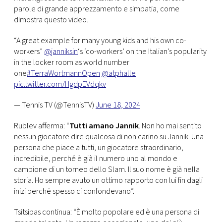
CONSIGLIA
parole di grande apprezzamento e simpatia, come
dimostra questo video.
“A great example for many young kids and his own co-
workers”
@janniksin
‘s ‘co-workers’ on the Italian’s popularity
in the locker room as world number
one
#TerraWortmannOpen
@atphalle
pic.twitter.com/HgdpEVdqkv
— Tennis TV (@TennisTV)
June 18, 2024
Rublev afferma: “
Tutti amano Jannik
. Non ho mai sentito
nessun giocatore dire qualcosa di non carino su Jannik. Una
persona che piace a tutti, un giocatore straordinario,
incredibile, perché è già il numero uno al mondo e
campione di un torneo dello Slam. Il suo nome è già nella
storia. Ho sempre avuto un ottimo rapporto con lui fin dagli
inizi perché spesso ci confondevano”.
Tsitsipas continua: “È molto popolare ed è una persona di