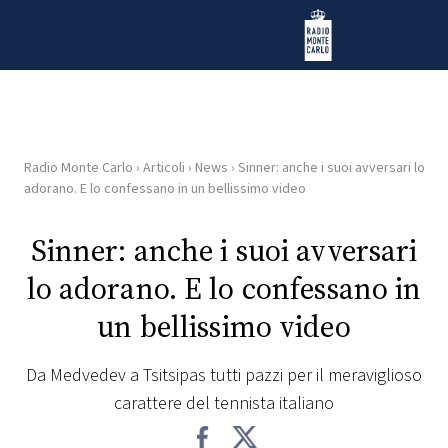
Vai al contenuto
Radio Monte Carlo
Radio Monte Carlo
›
Articoli
›
News
›
Sinner: anche i suoi avversari lo
HOME
adorano. E lo confessano in un bellissimo video
RADIO
Sinner: anche i suoi avversari
lo adorano. E lo confessano in
WEB
RADIO
un bellissimo video
PLAYLIST
Da Medvedev a Tsitsipas tutti pazzi per il meraviglioso
carattere del tennista italiano
NEWS