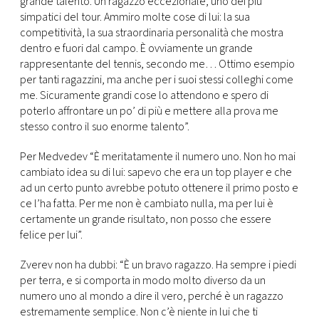
grande talento. Un ragazzo eccezionale, uno dei più
simpatici del tour. Ammiro molte cose di lui: la sua
competitività, la sua straordinaria personalità che mostra
dentro e fuori dal campo. È ovviamente un grande
rappresentante del tennis, secondo me… Ottimo esempio
per tanti ragazzini, ma anche per i suoi stessi colleghi come
me. Sicuramente grandi cose lo attendono e spero di
poterlo affrontare un po’ di più e mettere alla prova me
stesso contro il suo enorme talento”.
Per Medvedev “È meritatamente il numero uno. Non ho mai
cambiato idea su di lui: sapevo che era un top player e che
ad un certo punto avrebbe potuto ottenere il primo posto e
ce l’ha fatta. Per me non è cambiato nulla, ma per lui è
certamente un grande risultato, non posso che essere
felice per lui”.
Zverev non ha dubbi: “È un bravo ragazzo. Ha sempre i piedi
per terra, e si comporta in modo molto diverso da un
numero uno al mondo a dire il vero, perché è un ragazzo
estremamente semplice. Non c’è niente in lui che ti