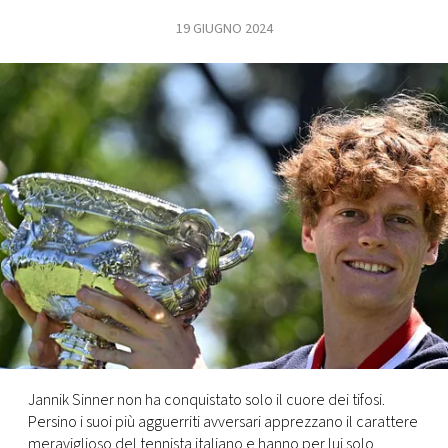
19 GIUGNO 2024
FOTO
CONCORSI
EVENTI
VIDEO
TV
PRINCIPATO
DI
MONACO
Jannik Sinner non ha conquistato solo il cuore dei tifosi.
Persino i suoi più agguerriti avversari apprezzano il carattere
RMC
meraviglioso del tennista italiano e hanno per lui solo